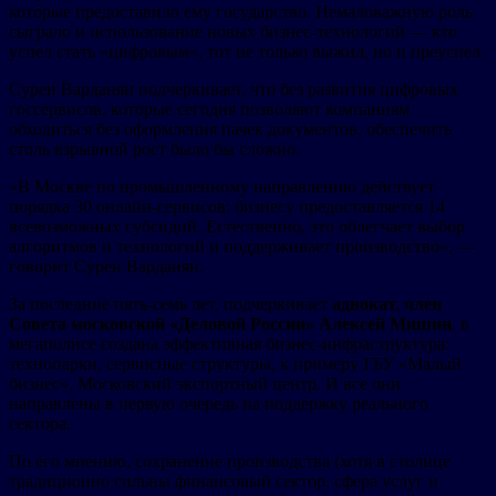
которые предоставило ему государство. Немаловажную роль
сыграло и использование новых бизнес-технологий — кто
успел стать «цифровым», тот не только выжил, но и преуспел.
Сурен Варданян подчеркивает, что без развития цифровых
госсервисов, которые сегодня позволяют компаниям
обходиться без оформления пачек документов, обеспечить
столь взрывной рост было бы сложно.
«В Москве по промышленному направлению действует
порядка 30 онлайн-сервисов; бизнесу предоставляется 14
всевозможных субсидий. Естественно, это облегчает выбор
алгоритмов и технологий и поддерживает производство», —
говорит Сурен Варданян.
За последние пять-семь лет, подчеркивает
адвокат, член
Совета московской «Деловой России» Алексей Мишин
, в
мегаполисе создана эффективная бизнес-инфраструктура:
технопарки, сервисные структуры, к примеру ГБУ «Малый
бизнес», Московский экспортный центр. И все они
направлены в первую очередь на поддержку реального
сектора.
По его мнению, сохранение производства (хотя в столице
традиционно сильны финансовый сектор, сфера услуг и