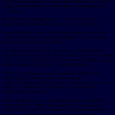
торговли, креативная индустрия) обеспечивает устойчивость
московской экономике, поскольку именно промышленность
— ее базис.
Ресурсы для дальнейшего роста у города, по мнению
опрошенных «Компанией» экспертов, безусловно, есть.
Алексей Мишин считает, что большой прирост может быть
достигнут в секторе легкой промышленности, который уже
показал очень хорошую динамику.
«Есть все предпосылки для локализации в Москве новых
производств, так они станут ближе к месту сбыта. То же самое
относится к сектору бытовой техники и электроники, а также
пищевой промышленности», — говорит Мишин.
В МТПП прогнозируют, что в ближайшее время станет
заметен более серьезный рост в производстве
электрооборудования. В плюс уйдут производители всего, что
связано с транспортом, в частности с беспилотными
средствами передвижения.
«Креативные индустрии также ожидает всплеск развития:
многие компании сейчас берут реванш за то время, когда
относились не к самым приоритетным отраслям экономики
города», — рассказал «Компании» Сурен Варданян.