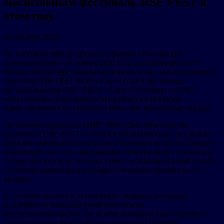
масштабным фестиваль НSE FEST в
этом году
12 декабря 2022
На площадке международного форума «Российский
промышленник» 29 ноября 2022 года состоялся финал IV
Всероссийского фестиваля университетских технологических
проектов HSE FEST. Всего в этом году в фестивале,
организованном НИУ ВШЭ – Санкт-Петербург и ПАО
«Ростелеком», участвовали 511 команд из 193 вузов,
представлявших 65 субъектов РФ и три зарубежные страны.
По мнению проректора НИУ ВШЭ Дмитрия Земцова,
нынешний HSE FEST отличался масштабностью, поскольку
привлек значительный интерес участников и гостей. Пришло
понимание того, что начинающие проекты могут состояться
только при условии, что они умеют «слышать» рынок, и быть
готовыми оперативно и профессионально отвечать на все
вызовы.
С успехом прошли и экспертные слушания по мерам
поддержки и развития университетского
предпринимательства, где особое внимание было уделено
развертыванию федерального проекта «Платформа