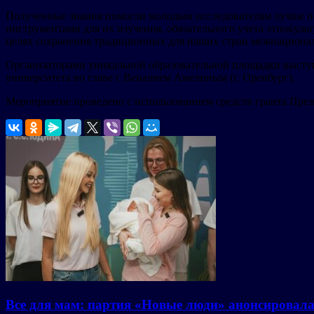
Полученные знания помогли молодым исследователям лучше пон
инструментами для их изучения, обязательного учета этнокул
целях сохранения традиционных для наших стран межнациональ
Организаторами уникальной образовательной площадки высту
университета во главе с Веналием Амелиным (г. Оренбург).
Мероприятие проведено с использованием средств гранта През
Все для мам: партия «Новые люди» анонсировал