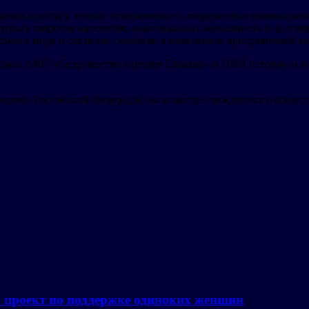
ять культуру, тесные исторические и современные взаимосвязи
ьтурных запросов населения, национальных меньшинств и диаспо
ного мира и согласия, особенно в контактной приграничной зо
пили АНО «Содружество народов Евразии» и НИИ истории и эт
идента Российской Федерации на развитие гражданского общест
а проект по поддержке одиноких женщин