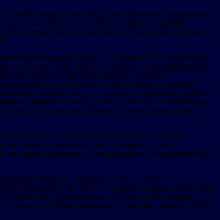
й и духовной культурой соседей, их погребальными традициями и
й диаспоры в Казахстане, особенностями и динамикой
 для изучения традиционного быта и проведения соцопросов
в.
ургской Кунсткамеры, подаренных музею в XIX в. казахскими
вия по Востоку 1890–1891 гг., собранных этнографическими
ленников продемонстрировали ребятам: предметы
екорированные шесты-вешалки в юрте, колыбель с надежной
веской и мужской пояс со вставками из сердолика, парадное
радиции старейшей группы русского населения на территории
ленищем сапога, женских сарафанов с двумя характерными
одимые знания и для самостоятельного сбора научных
о наследия, установить контакт с людьми, получить
 Те же правила действуют и при проведении социологических
адно-Казахстанского и Казахского национального
учный руководитель Института этнологии и антропологии РАН,
этнографического музея Изабелла Шангина и Кунсткамеры Инга
г. Уральск), Гульбану Избасарова (г. Актобе), Татьяна Титова