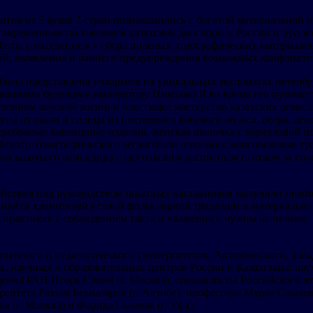
удентов из 5 вузов 2 стран познакомились с богатой материально
овременным положением казахской диаспоры в России и русско
боты с населением – сбора полевых этнографических материалов
ий, выявления и раннего предупреждения возможных конфликто
 была представлена учащимся на уникальных экспонатах петерб
шинами будущему императору Николаю II во время его путешест
ловиям кочевой жизни и блестящее мастерство казахских ремес
иты от пыли и солнца из плетенного конского волоса, веера, д
ебряные ювелирные изделия, женская шапочка с коралловой под
сийского этнографического музея были показаны многовековые т
юма казачьего командира с щегольским расписным платком за го
ействия под руководством опытных наставников получили необх
 найти хранителей устной фольклорной традиции и материальног
 практиках с соблюдением такта и уважения к чужим отличиям.
ственного и педагогического университетов, Актюбинского, Зап
, научных и образовательных центров России и Казахстана: на
дения РАН Игорь Савин (г. Москва), специалисты Российского 
ситета Рахым Бекназаров (г. Актобе), профессора Мурат Сдыков (
 (г. Москва) и Фарида Галиева (г. Уфа).