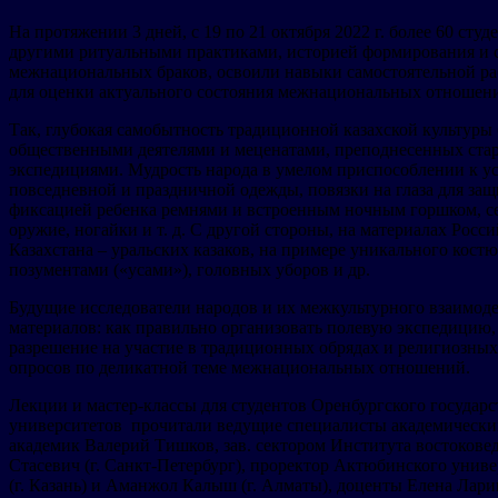
На протяжении 3 дней, с 19 по 21 октября 2022 г. более 60 ст
другими ритуальными практиками, историей формирования и с
межнациональных браков, освоили навыки самостоятельной ра
для оценки актуального состояния межнациональных отношен
Так, глубокая самобытность традиционной казахской культуры
общественными деятелями и меценатами, преподнесенных стар
экспедициями. Мудрость народа в умелом приспособлении к ус
повседневной и праздничной одежды, повязки на глаза для защ
фиксацией ребенка ремнями и встроенным ночным горшком, сер
оружие, ногайки и т. д. С другой стороны, на материалах Рос
Казахстана – уральских казаков, на примере уникального кост
позументами («усами»), головных уборов и др.
Будущие исследователи народов и их межкультурного взаимод
материалов: как правильно организовать полевую экспедицию,
разрешение на участие в традиционных обрядах и религиозных
опросов по деликатной теме межнациональных отношений.
Лекции и мастер-классы для студентов Оренбургского государ
университетов прочитали ведущие специалисты академических
академик Валерий Тишков, зав. сектором Института востокове
Стасевич (г. Санкт-Петербург), проректор Актюбинского универ
(г. Казань) и Аманжол Калыш (г. Алматы), доценты Елена Ларина