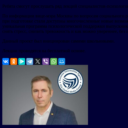
Ребята смогут прослушать ряд лекций специалистов-психолого
По информации вице-мэра Москвы по вопросам социального ра
при подготовке стали доступны многочисленные новые возможн
уникальная программа психологической поддержки выпускнико
снять стресс, снизить тревожность и как можно увереннее, без
Данный проект был инициирован самими школьниками.
Лекции проводятся на бесплатной основе.