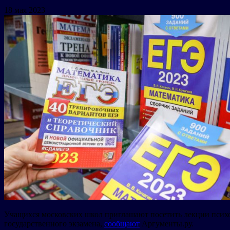
18 мая 2023
Учащихся московских школ приглашают посетить лекции психо
государственного экзамена,
сообщают
Аргументы.ру.