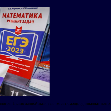
логов. Целью данной акции является помощь одиннадцатиклассн