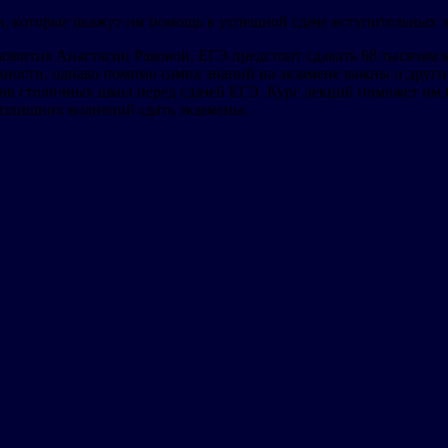
в, которые окажут им помощь в успешной сдаче вступительных э
звития Анастасии Раковой, ЕГЭ предстоит сдавать 68 тысячам 
ости, однако помимо самих знаний на экзамене важны и другие
в столичных школ перед сдачей ЕГЭ. Курс лекций поможет им п
 излишних волнений сдать экзамены.