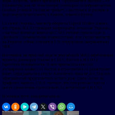
норм, надоели, заявил президент. Предложения Москвы – не
ультиматум, как об этом говорят некоторые недоброжелатели.
Особых условий Россия не требует, а выступает за равную и
неделимую безопасность в Европе, отметил Путин.
Со своей стороны, министр обороны Сергей Шойгу заявил,
что страны НАТО проводят неприкрытое освоение Украины,
а частные военные компании США готовят провокации в
Донбассе с химическими компонентами. Как сказал министр,
на Украине сейчас находятся 120 сотрудников американских
ЧВК.
Напомним, на прошлой неделе российский МИД опубликовал
проекты договоров России и США, России и НАТО о
гарантиях безопасности. В них прописаны отказ от
расширения альянса на Восток и ограничения на размещение
ракет. Официального ответа Вашингтон пока не дал. Однако
официальный представитель Белого дома Джен Псаки на
брифинге заявила, США считают, что суверенные страны
могут единолично претендовать на вступление в НАТО.
Источник фото: rossaprimavera.ru