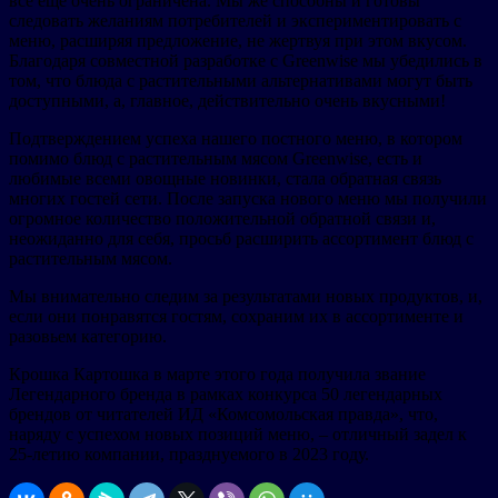
все еще очень ограничена. Мы же способны и готовы
следовать желаниям потребителей и экспериментировать с
меню, расширяя предложение, не жертвуя при этом вкусом.
Благодаря совместной разработке с Greenwise мы убедились в
том, что блюда с растительными альтернативами могут быть
доступными, а, главное, действительно очень вкусными!
Подтверждением успеха нашего постного меню, в котором
помимо блюд с растительным мясом Greenwise, есть и
любимые всеми овощные новинки, стала обратная связь
многих гостей сети. После запуска нового меню мы получили
огромное количество положительной обратной связи и,
неожиданно для себя, просьб расширить ассортимент блюд с
растительным мясом.
Мы внимательно следим за результатами новых продуктов, и,
если они понравятся гостям, сохраним их в ассортименте и
разовьем категорию.
Крошка Картошка в марте этого года получила звание
Легендарного бренда в рамках конкурса 50 легендарных
брендов от читателей ИД «Комсомольская правда», что,
наряду с успехом новых позиций меню, – отличный задел к
25-летию компании, празднуемого в 2023 году.