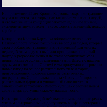
На протяжении 25 лет Крошка Картошка сохраняет традиции
вкуса и качества, за которые нас так любят миллионы людей,
и столько же наша концепция работает над инновациями,
экспериментируя во всем – вкусе, формате заведений, подходе
к работе.
Каждый год Крошка Картошка обновляет меню в честь
Великого поста, чтобы расширить выбор для людей, которые
строго соблюдают традиции в этот значимый для многих
период. В этом году мы выбрали принципиально новый
подход к разработке меню и не стали ограничивать себя
привычными овощными альтернативами. Вместе с нашими
друзьями из компании Greenwise мы придумали совершенно
новые блюда на основе растительного филе и фарша,
приготовленных исключительно из растительных
ингредиентов. Оригинальная патата «Пастуший пирог» с
растительным фаршем и уникальный наполнитель к
запеченному картофелю «Вместо курицы» с растительным
филе теперь доступны каждому нашему гостю.
Несмотря на набирающий небывалые темпы рост интереса к
мясным альтернативам, их доступность в кафе и ресторанах