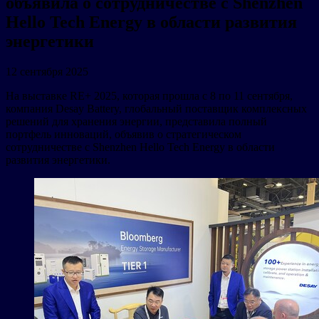
объявила о сотрудничестве с Shenzhen
Hello Tech Energy в области развития
энергетики
12 сентября 2025
На выставке RE+ 2025, которая прошла с 8 по 11 сентября,
компания Desay Battery, глобальный поставщик комплексных
решений для хранения энергии, представила полный
портфель инноваций, объявив о стратегическом
сотрудничестве с Shenzhen Hello Tech Energy в области
развития энергетики.