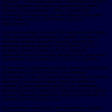
давление — «треугольник данных», используемых системой
BMS следующего поколения от компании Desay Battery.
Решение, интегрированное с EMS и облачным ИИ,
оптимизирует охлаждение, улучшает зарядку и продлевает
срок службы системы, одновременно повышая
эффективность.
Дополняя платформу на основе ИИ, компания Desay Battery
также представила разнообразную линейку литиевых и
натриевых батарей, модулей и пакетов, включая свои
литиевые элементы емкостью 100 Ач, 280 Ач и 314 Ач,
натриевые элементы емкостью 60 Ач, модульные
аккумуляторные системы и ряд шкафов с интегрированным
хранилищем энергии емкостью от 215 кВтч до 344 кВтч.
На выставке был продемонстрирован портфель адаптируемых
решений компании Desay Battery, охватывающих
использование в жилых и промышленных средах. Ключевым
моментом стало удовлетворение спроса на энергию со
стороны центров обработки данных за счет интеграции
фотоэлектрической генерации и передовых систем хранения
энергии, снижения усредненных затрат до 0,25 юаня/кВт-ч и
экономии до 79 % в пиковые часы.
Компания также подчеркнула свою способность создавать