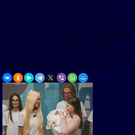
индивидуальные комплексные решения для хранения
энергии, что принесло ей неоднократное признание с
включением в список Bloomberg поставщиков хранилищ
энергии уровня 1 и уверенное одобрение со стороны
отраслевых партнеров. Недавно объявленное партнерство с
компанией Shenzhen Hello Tech Energy, мировым лидером в
области портативных хранилищ энергии и первопроходцем в
области мобильных бытовых хранилищ, отражает этот подход
к сотрудничеству. Вместе эти две компании планируют
использовать взаимодополняющие возможности в области
технологий, цепочки поставок и рыночных каналов сбыта,
чтобы стимулировать новые возможности роста и поставлять
конкурентоспособные решения на мировые рынки.