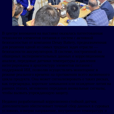
В центре внимания на выставке оказалась патентованная
технология элементов питания и систем с активной
безопасностью от компании Desay Battery, предназначенная
для решения одной из самых трудных задач отрасли —
безопасности аккумуляторов. В системе, построенной на
обширных экспериментальных данных и корреляционном
анализе, передовые датчики температуры и давления
интегрированы в архитектуру элементов питания с
поддержкой ИИ, позволяя осуществлять мониторинг в
режиме реального времени на протяжении всего жизненного
цикла продукта. Она может сигнализировать о таких рисках,
как перезарядка, короткие замыкания или осаждение лития на
ранних этапах, мгновенно передавая аномальные сигналы,
чтобы вызвать упреждающую защиту.
Недавно разработанный коррозионно-стойкий датчик
дополнительно обеспечивает точный сбор данных в суровых
условиях, измеряя напряжение, внутреннюю температуру и