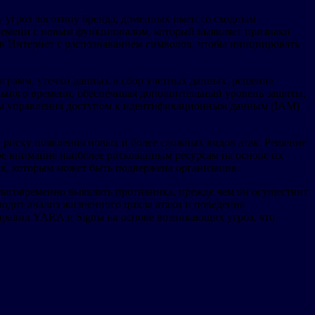
ту угроз логотипу бренда, доменных имен со сходным
ремени с новым функционалом, который выявляет признаки
 в Интернет с распознаванием символов, чтобы инициировать
ограмм, утечки данных и сбор учетных данных, решение
ального времени, обеспечивая дополнительный уровень защиты,
стем управления доступом к идентификационным данным (IAM)
 риску появления новых и более сложных видов атак. Решение
ное внимание наиболее рискованным ресурсам на основе их
ак, которым может быть подвержена организация.
аблаговременно выявлять противника, прежде чем он осуществит
оводит анализ жизненного цикла атаки и поведения
правил YARA и Sigma на основе возникающих угроз, что