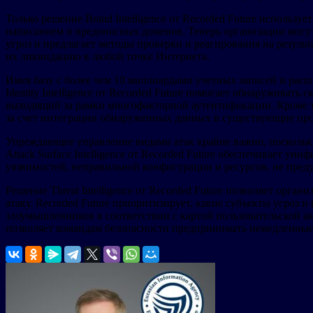
Только решение Brand Intelligence от Recorded Future использ
написанием и вредоносных доменов. Теперь организации могу
угроз и предлагает методы проверки и реагирования на резул
их ликвидацию в любой точке Интернета.
Имея базу с более чем 10 миллиардами учетных записей и рас
Identity Intelligence от Recorded Future помогает обнаружив
выходящий за рамки многофакторной аутентификации. Кроме то
за счет интеграции обнаруженных данных в существующие про
Упреждающее управление видами атак крайне важно, поскольку
Attack Surface Intelligence от Recorded Future обеспечивает
уязвимостей, неправильной конфигурации и ресурсов, не пред
Решение Threat Intelligence от Recorded Future позволяет орг
атаку. Recorded Future приоритизирует, какие субъекты угроз
злоумышленников в соответствии с картой пользовательской а
позволяет командам безопасности предпринимать немедленные