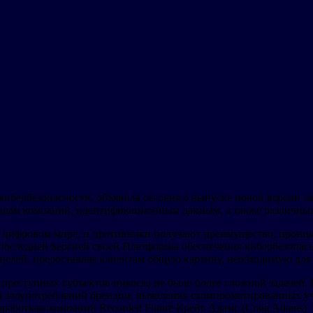
 кибербезопасности, объявила сегодня о выпуске новой версии 
ндам компаний, идентификационным данным, а также различных
ом цифровом мире, и противники получают преимущество, прони
 последней версией своей Платформы обеспечения кибербезопасн
 целей, предоставляя клиентам общую картину, необходимую дл
реступных субъектов никогда не было более сложной задачей. Б
злоупотреблений брендом, выявления скомпрометированных уче
работкам компании Recorded Future Крейг Адамс (Craig Adams)