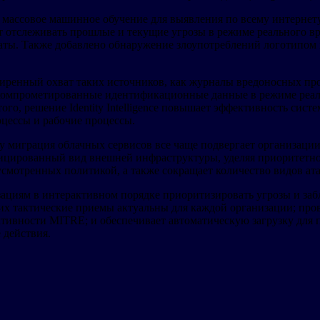
ует массовое машинное обучение для выявления по всему интерне
т отслеживать прошлые и текущие угрозы в режиме реального в
ьтаты. Также добавлено обнаружение злоупотреблений логотипом
ширенный охват таких источников, как журналы вредоносных пр
ать скомпрометированные идентификационные данные в режиме ре
го, решение Identity Intelligence повышает эффективность си
цессы и рабочие процессы.
 миграция облачных сервисов все чаще подвергает организации
 унифицированный вид внешней инфраструктуры, уделяя приоритет
усмотренных политикой, а также сокращает количество видов ат
анизациям в интерактивном порядке приоритизировать угрозы и з
 и их тактические приемы актуальны для каждой организации; пр
ктивности MITRE; и обеспечивает автоматическую загрузку для 
 действия.