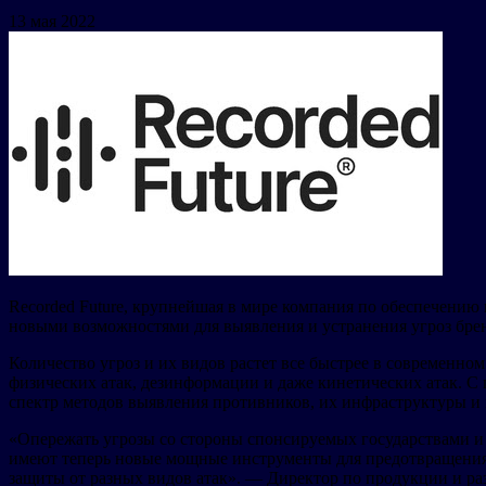
13 мая 2022
Recorded Future, крупнейшая в мире компания по обеспечению
новыми возможностями для выявления и устранения угроз бре
Количество угроз и их видов растет все быстрее в современн
физических атак, дезинформации и даже кинетических атак. С
спектр методов выявления противников, их инфраструктуры и
«Опережать угрозы со стороны спонсируемых государствами и п
имеют теперь новые мощные инструменты для предотвращения 
защиты от разных видов атак». — Директор по продукции и раз