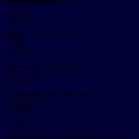
Автоматизация продаж и CRM
— Битрикс24
— amoCRM
— Мегаплан
— Sber CRM
Маркетинг и привлечение клиентов
— eLama
— Click.ru
— Яндекс Директ
— Roistat
Управление задачами и проектами
— Kaiten
— Яндекс Трекер
— EvaTeam
Коммуникация и работа с документами
— Яндекс 360 для бизнеса
— Мой Офис
— Р7-Офис
— Telegram
Эти инструменты помогут предпринимателям и компаниям
повысить эффективность, снизить издержки и выстроить