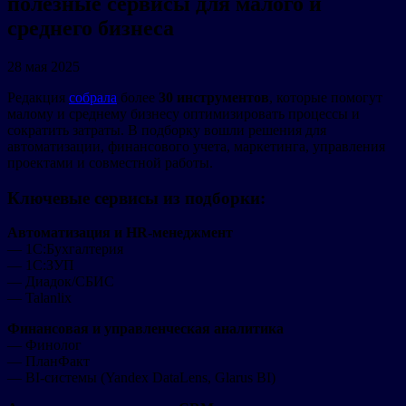
полезные сервисы для малого и
среднего бизнеса
28 мая 2025
Редакция
собрала
более
30 инструментов
, которые помогут
малому и среднему бизнесу оптимизировать процессы и
сократить затраты. В подборку вошли решения для
автоматизации, финансового учета, маркетинга, управления
проектами и совместной работы.
Ключевые сервисы из подборки:
Автоматизация и HR-менеджмент
— 1С:Бухгалтерия
— 1С:ЗУП
— Диадок/СБИС
— Talanlix
Финансовая и управленческая аналитика
— Финолог
— ПланФакт
— BI-системы (Yandex DataLens, Glarus BI)