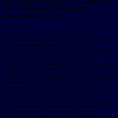
через настойчивость – ESG-практики
Chery в поддержку Азиатских
паралимпийских игр
18 декабря 2025
Вечером 14 декабря по местному времени фейерверки
осветили ночное небо Дубая, в последний раз выхватив из
темноты место проведения Азиатских юношеских
паралимпийских игр 2025 года (2025 Asian Youth Para Games),
церемония закрытия которых собрала шквал аплодисментов.
Являясь официальным и эксклюзивным партнером
мероприятия по мобильности, компания Chery использовала
свою инклюзивную техническую экспертность для
поддержки Игр от начала до конца, создавая многочисленные
незабываемые моменты. Например, совместное объявление об
открытии Игр, которые сделали робот Mornine от AiMOGA и
председатель APC г-н Миджад (Mijad), новаторские
церемонии награждения, которые вели роботы, сделанные
перед стартом соревнований пожертвования в виде
солнцезащитной экипировки для всех спортсменов, а также
услуги по перевозке и сопровождению, предоставляемые
автопарком семейства TIGGO на протяжении всего
мероприятия. Chery оказывала полную поддержку как на