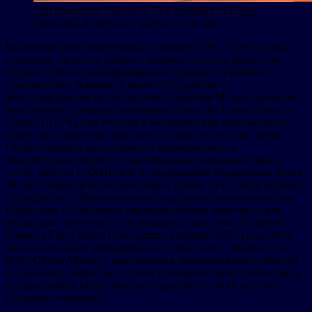
Zhu Shaodong, Executive Vice President of Chery
International, delivers a speech on the spot
Выполняя свои обязательства в области ESG, Chery создала
несколько «зеленых фабрик» мирового класса, продвигая
идущую сейчас трансформацию в сторону устойчивого
производства. Компания также сотрудничает с
международными организациями, включая Международный
союз охраны природы (International Union for Conservation of
Nature) (IUCN), для участия в экологических инициативах,
таких как сохранение морских водорослей. В то же время
Chery сохраняет долгосрочную приверженность
благополучию людей с ограниченными возможностями и
детей, работая с ЮНИСЕФ и поддерживая образование почти
40 миллионов детей во всем мире. Кроме того, Chery активно
сотрудничает с Национальным паралимпийским комитетом
Казахстана и Азиатским паралимпийским комитетом для
реализации различных инклюзивных программ. Во время
саммита Chery Brand User Summit в октябре 2025 года Chery
вновь возглавила формирование Глобального альянса ESG
(ESG Global Alliance), поделившись инициативами в области
устойчивого развития со своей всемирной дилерской сетью и
распространив ответственные практики по всей цепочке
создания стоимости.