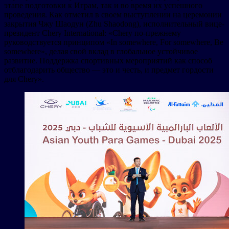
этапе подготовки к Играм, так и во время их успешного
проведения. Как отметил в своем выступлении на церемонии
закрытия Чжу Шаодун (Zhu Shaodong), исполнительный вице-
президент Chery International: «Chery по-прежнему
руководствуется принципом «In somewhere, For somewhere, Be
somewhere», делая свой вклад в глобальное устойчивое
развитие. Поддержка спортивных мероприятий как способ
отблагодарить общество — это и честь, и предмет гордости
для Chery».