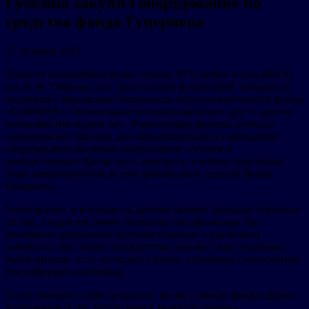
Губкина закупил оборудование на
средства фонда Гуцериева
27 октября 2021
Один из сильнейших вузов страны, РГУ нефти и газа (НИУ)
им. И.М. Губкина стал получателем финансовой помощи от
созданного Михаилом Гуцериевым благотворительного фонда
«САФМАР». Организации успешно работают друг с другом
несколько последних лет. Реализуемые фондом проекты
предполагают закупку для образовательного учреждения
оборудования (включая лабораторное, сетевое и
компьютерное). Кроме того, корпуса и учебные аудитории
тоже ремонтируются за счет финансовых средств фонда
Гуцериева.
Университет, в котором на данный момент проходят обучение
10 тыс. студентов, имеет большую сеть филиалов. Вуз
неизменно удерживает крепкие позиции в различных
рейтингах. Вуз может похвастаться множеством успешных
выпускников, в т.ч. молодых ученых, успешных спортсменов,
триумфаторов олимпиад.
Столь важная в наше непростое время помощь фонда сделает
возможным более интенсивное развитие научно-