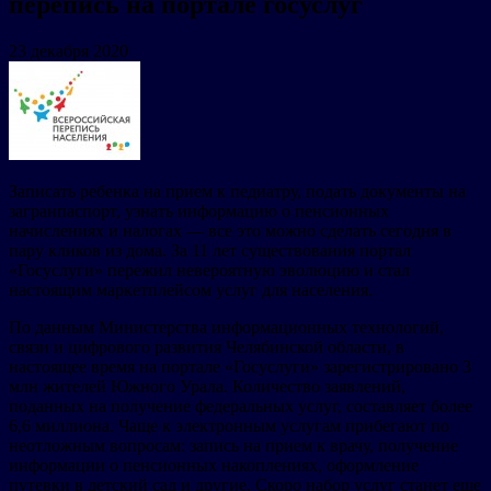
перепись на портале госуслуг
23 декабря 2020
Записать ребенка на прием к педиатру, подать документы на
загранпаспорт, узнать информацию о пенсионных
начислениях и налогах — все это можно сделать сегодня в
пару кликов из дома. За 11 лет существования портал
«Госуслуги» пережил невероятную эволюцию и стал
настоящим маркетплейсом услуг для населения.
По данным Министерства информационных технологий,
связи и цифрового развития Челябинской области, в
настоящее время на портале «Госуслуги» зарегистрировано 3
млн жителей Южного Урала. Количество заявлений,
поданных на получение федеральных услуг, составляет более
6,6 миллиона. Чаще к электронным услугам прибегают по
неотложным вопросам: запись на прием к врачу, получение
информации о пенсионных накоплениях, оформление
путевки в детский сад и другие. Скоро набор услуг станет еще