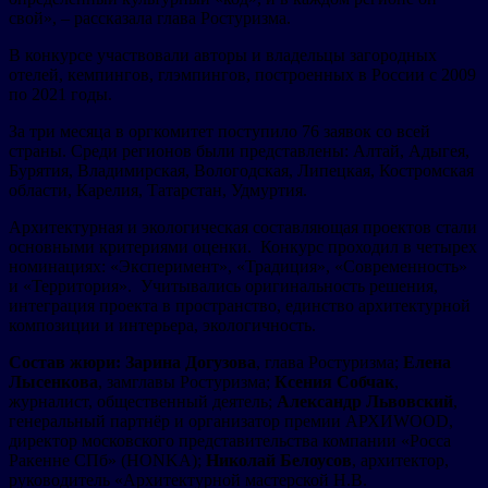
свой», – рассказала глава Ростуризма.
В конкурсе участвовали авторы и владельцы загородных
отелей, кемпингов, глэмпингов, построенных в России с 2009
по 2021 годы.
За три месяца в оргкомитет поступило 76 заявок со всей
страны. Среди регионов были представлены: Алтай, Адыгея,
Бурятия, Владимирская, Вологодская, Липецкая, Костромская
области, Карелия, Татарстан, Удмуртия.
Архитектурная и экологическая составляющая проектов стали
основными критериями оценки. Конкурс проходил в четырех
номинациях: «Эксперимент», «Традиция», «Современность»
и «Территория». Учитывались оригинальность решения,
интеграция проекта в пространство, единство архитектурной
композиции и интерьера, экологичность.
Состав жюри: Зарина Догузова
, глава Ростуризма;
Елена
Лысенкова
, замглавы Ростуризма;
Ксения Собчак
,
журналист, общественный деятель;
Александр Львовский
,
генеральный партнёр и организатор премии АРХИWOOD,
директор московского представительства компании «Росса
Ракенне СПб» (HONKA);
Николай Белоусов
, архитектор,
руководитель «Архитектурной мастерской Н.В.