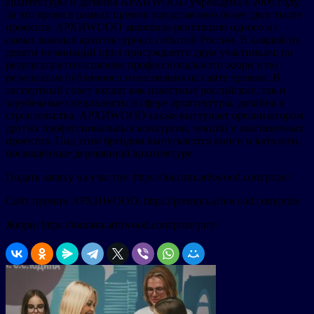
архитектуры и дизайна АРХИWOOD учреждена в 2009 году.
За это время в рамках премии представлено более двух тысяч
проектов. АРХИWOOD завоевала репутацию одного из
самых важных архитектурных событий России. В каждой из
девяти номинаций приз присуждается двум участникам: по
результатам голосования профессионального жюри и по
результатам публичного голосования на сайте премии. В
экспертный совет входят как известные российские, так и
зарубежные специалисты в сфере архитектуры, дизайна и
строительства. АРХИWOOD также выступает организатором
других профессиональных конкурсов, лекций и выставочных
проектов. Под этим брендом выпускаются книги и каталоги,
посвящённые деревянной архитектуре.
Подать заявку на участие: https://tourism.arhiwood.com/prize/
Сайт премии АРХИWOOD: https://premiya.arhiwood.com/prize
Жюри: https://tourism.arhiwood.com/prize/jury/