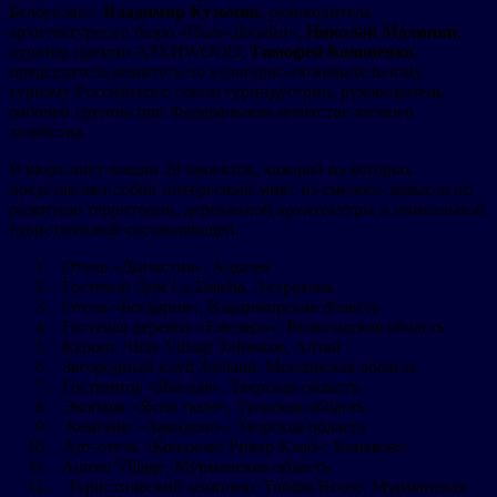
Белоусова»;
Владимир Кузьмин
, руководитель
архитектурного бюро «Поле-Дизайн»;
Николай Малинин
,
куратор премии АРХИWOOD;
Тимофей Кононенко
,
председатель комитета по культурно-познавательному
туризму Российского союза туриндустрии, руководитель
рабочей группы при Федеральном агентстве лесного
хозяйства.
В шорт-лист вошли 20 проектов, каждый из которых
представляет собой интересный микс из смелого замысла по
развитию территории, деревянной архитектуры и уникальной
туристической составляющей.
Отель «Династия», Адыгея
Гостевой Дом La Datcha, Астрахань
Отель «Богдарня», Владимирская область
Гостевая деревня «Ежезеро», Вологодская область
Курорт Altay Village Teletskoe, Алтай
Загородный клуб Artiland, Московская область
Гостиница «Ямская», Тверская область
Экопарк «Ясно поле», Тульская область
Кемпинг «Завидово», Тверская область
Арт-отель «Конаково Ривер Клаб», Конаково
Aurora Village, Мурманская область
Туристический комплекс Tundra House, Мурманская