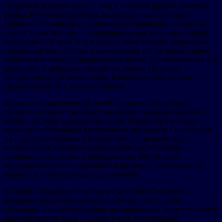
Подделки, конечно, есть — как и в любом другом сегменте
рынка. Их можно разделить на две крупные категории.
Первая — это новодел, написанный в наши дни, иногда на
старой доске. Вторая — старообрядческая живопись второй
половины XIX века. В тот период было создано множество
стилизаций под старину. Старообрядцы так же брали старые
левкасы или плохо сохранившиеся иконы, реставрировали их,
дополняли и вновь выставляли на рынок. На такую
продукцию существовал спрос в определенных кругах —
среди меценатов и коллекционеров.
Когда в государственный музей приносят тот или иной
предмет, он часто уже имеет заключение аккредитованного
Министерством культуры эксперта. Однако музеи всегда
проводят собственную внутреннюю экспертизу. Она состоит
их искусствоведческого исследования и физического
исследования, которые осуществляют реставраторы с
помощью специального оборудования. Музейщики
определяют степень сохранности предмета, оригинальной
живописи и последующих дополнений.
В любом государственном музее действует Экспертно-
фондовая закупочная комиссия (ЭФЗК). Этот орган,
состоящий из искусствоведов, реставраторов, представителей
администрации музея и отдела учета, коллегиально