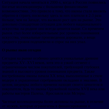
Ситуация начала меняться в 2000-х, когда в России появились
богатые коллекционеры с большими финансовыми
возможностями. Это привело к тому, что иконы стали ввозить
обратно в страну, поскольку здесь за них платили в 2-3 раза
больше, чем на Западе, что вызвало рост цен на рынке. Это
довольно стандартная ситуация для любого национального
искусства: на родине оно всегда ценится выше. Со временем
рынок стал более избирательным: рос уровень понимания
искусства, уникальные произведения дорожали, а вещи
среднего уровня подешевели и спрос на них упал.
О рынке икон сегодня
Сегодня на рынке особенно ценятся уникальные древние
предметы XV–XVI веков, хотя это и узкий сегмент с
ограниченным числом покупателей, требующий глубоких
знаний и высокого уровня понимания предмета. Также
востребованы иконы начала XX века, выполненные в стиле
модерн и украшенные серебряными окладами и эмалями. В
целом, шедевры любого времени находят своего ценителя и
покупателя, будь то иконы Оружейной палаты XVII века или
работы мастеров Палеха, Ярославля или Мстеры.
Частные коллекционеры более активны на рынке, в отличие
от музеев, которые ограничены в финансировании и