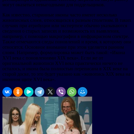
могут оказаться невыгодными для поддельщиков.
Как известно, старинные иконы часто имеют несколько
живописных слоев, относящихся к разным столетиям. В таких
случаях при атрибуции или экспертизе обычно указываются
сведения о старых записях и возможность их выявления,
например, с помощью макрографии в инфракрасном спектре.
Также отмечаются следы поновлений и время, к которому они
относятся. Основное внимание при этом уделяется ранним
слоям. Например, формулировка может быть такой: «Икона
XVI века с поновлениями XIX века». Если же от
оригинальной живописи XVI века практически ничего не
осталось, и икона была полностью переписана в XIX веке на
старой доске, то это будет указано как «живопись XIX века на
иконном щите XVI века».