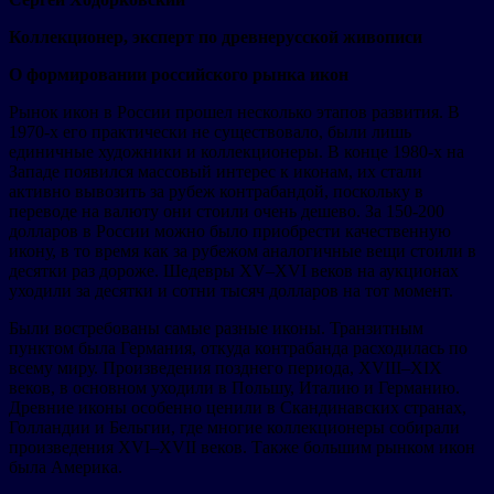
Коллекционер, эксперт по древнерусской живописи
О формировании российского рынка икон
Рынок икон в России прошел несколько этапов развития. В
1970-х его практически не существовало, были лишь
единичные художники и коллекционеры. В конце 1980-х на
Западе появился массовый интерес к иконам, их стали
активно вывозить за рубеж контрабандой, поскольку в
переводе на валюту они стоили очень дешево. За 150-200
долларов в России можно было приобрести качественную
икону, в то время как за рубежом аналогичные вещи стоили в
десятки раз дороже. Шедевры XV–XVI веков на аукционах
уходили за десятки и сотни тысяч долларов на тот момент.
Были востребованы самые разные иконы. Транзитным
пунктом была Германия, откуда контрабанда расходилась по
всему миру. Произведения позднего периода, XVIII–XIX
веков, в основном уходили в Польшу, Италию и Германию.
Древние иконы особенно ценили в Скандинавских странах,
Голландии и Бельгии, где многие коллекционеры собирали
произведения XVI–XVII веков. Также большим рынком икон
была Америка.