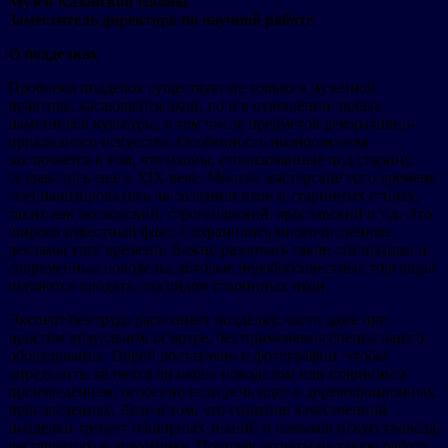
Музей Казанской Иконы
Заместитель директора по научной работе
О подделках
Проблема подделок существует не только в музейной
практике, касающейся икон, но и в отношении любых
памятников культуры, в том числе предметов декоративно-
прикладного искусства. Особенность иконописания
заключается в том, что иконы, стилизованные под старину,
создавались еще в XIX веке. Многие мастерские того времени
специализировались на создании икон в старинных стилях,
таких как московский, строгановский, ярославский и т.д. Это
широко известный факт. Сохранились многочисленные
рекламы того времени. Важно различать такие стилизации и
современные новоделы, которые недобросовестные торговцы
пытаются продать под видом старинных икон.
Эксперт без труда распознает подделку, часто даже при
простом визуальном осмотре, без применения специального
оборудования. Порой достаточно и фотографии, чтобы
определить, является ли икона новоделом или старинным
произведением, особенно если речь идет о дореволюционных
произведениях. Дело в том, что создание качественной
подделки требует обширных знаний и навыков искусствоведа,
реставратора и художника. Поэтому затраты на такую работу