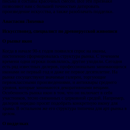
письма и составы красочных смесей. Все эти признаки
позволяют нам с большей точностью датировать
произведение искусства, а также разоблачать подделки.
Анастасия Лихенко
Искусствовед, специалист по древнерусской живописи
О рынке икон
Когда в начале 90-х годов появился спрос на иконы,
постепенно сформировалась структура рынка. С течением
времени одни игроки появлялись, другие уходили. Сегодня
есть ряд известных дилеров, профессионально занимающихся
иконами не первый год и даже не первое десятилетие. На
рынке сосуществуют значимые галереи, торгующие
первоклассными произведениями, и антиквары среднего
уровня, которые занимаются декоративными вещами.
Особенность рынка икон в том, что он включает в себя
участников, тесно связанных с церковной средой. Например,
дилеров нередко просят подобрать конкретную икону для
храма. В остальном же его структура типична для арт-рынка в
целом.
О подделках