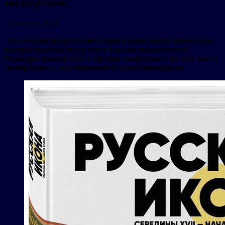
экспертами
29 августа 2024
Что сегодня представляет собой рынок икон? Насколько
распространены подделки и как они выявляются?
Редакция
Russian
Icon
Collection
пообщалась на этот счет с
экспертами — музейщиками и коллекционерами.