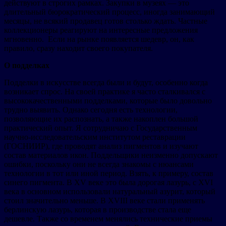
действуют в строгих рамках. Закупки в музеях — это
длительный бюрократический процесс, иногда занимающий
месяцы, не всякий продавец готов столько ждать. Частные
коллекционеры реагируют на интересные предложения
мгновенно. Если на рынке появляется шедевр, он, как
правило, сразу находит своего покупателя.
О подделках
Подделки в искусстве всегда были и будут, особенно когда
возникает спрос. На своей практике я часто сталкивался с
высококачественными подделками, которые было довольно
трудно выявить. Однако сегодня есть технологии,
позволяющие их распознать, а также накоплен большой
практический опыт. Я сотрудничаю с Государственным
научно-исследовательским институтом реставрации
(ГОСНИИР), где проводят анализ пигментов и изучают
состав материалов икон. Поддельщики неизменно допускают
ошибки, поскольку они не всегда знакомы с нюансами
технологии в тот или иной период. Взять, к примеру, состав
синего пигмента. В XV веке это была дорогая лазурь, с XVI
века в основном использовали натуральный азурит, который
стоил значительно меньше. В XVIII веке стали применять
берлинскую лазурь, которая в производстве стала еще
дешевле. Также со временем менялись технические приемы