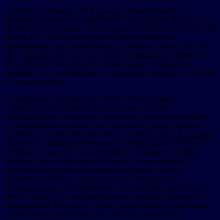
Определить подделки XIX столетия обычно можно с
помощью технико-технологической экспертизы. Мастера того
времени использовали современные им пигменты, которых не
было в XV–XVI веках. Однако качество подделок
варьировалось: от примитивных до весьма сложных. До сих
пор в крупных музеях, таких как Третьяковская галерея или
Русский музей, встречаются иконы, ранее считавшиеся
древними, но современные исследования вызывают сомнения
в их подлинности.
Сегодняшние подделки могут быть очень высокого
технологического уровня. Поддельщики изучают
современные исследования и довольно успешно применяют
эту информацию в своем деле, используя древние доски и
пигменты, соответствующие тому или иному веку, и создавая
кракелюр с помощью специального оборудования. Поэтому
подобные подделки сложно выявить с помощью технико-
технологических экспертиз. В таких случаях решение
проблемы переходит на уровень экспертного знания,
насмотренности и интуиции. Древние иконы очень
индивидуальны, а современным поддельщикам зачастую не
хватает знаний или воображения для создания уникального
произведения. Их работы обычно представляют собой набор
элементов из разных икон, что заметно специалисту.