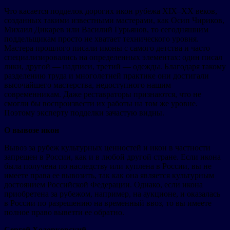
Что касается подделок дорогих икон рубежа XIX–XX веков,
созданных такими известными мастерами, как Осип Чириков,
Михаил Дикарев или Василий Гурьянов, то сегодняшним
поддельщикам просто не хватает технического уровня.
Мастера прошлого писали иконы с самого детства и часто
специализировались на определенных элементах: один писал
лики, другой — надписи, третий — одежды. Благодаря такому
разделению труда и многолетней практике они достигали
высочайшего мастерства, недоступного нашим
современникам. Даже реставраторы признаются, что не
смогли бы воспроизвести их работы на том же уровне.
Поэтому эксперту подделки зачастую видны.
О вывозе икон
Вывоз за рубеж культурных ценностей и икон в частности
запрещен в России, как и в любой другой стране. Если икона
была получена по наследству или куплена в России, вы не
имеете права ее вывозить, так как она является культурным
достоянием Российской Федерации. Однако, если икона
приобретена за рубежом, например, на аукционе, и оказалась
в России по разрешению на временный ввоз, то вы имеете
полное право вывезти ее обратно.
Сергей Ходорковский