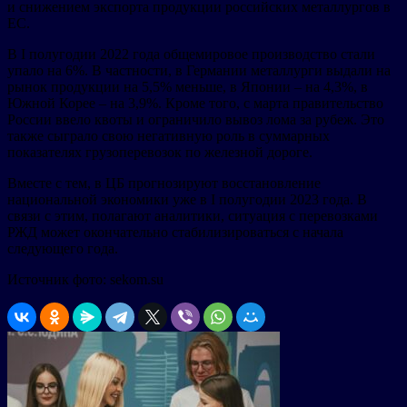
и снижением экспорта продукции российских металлургов в
ЕС.
В I полугодии 2022 года общемировое производство стали
упало на 6%. В частности, в Германии металлурги выдали на
рынок продукции на 5,5% меньше, в Японии – на 4,3%, в
Южной Корее – на 3,9%. Кроме того, с марта правительство
России ввело квоты и ограничило вывоз лома за рубеж. Это
также сыграло свою негативную роль в суммарных
показателях грузоперевозок по железной дороге.
Вместе с тем, в ЦБ прогнозируют восстановление
национальной экономики уже в I полугодии 2023 года. В
связи с этим, полагают аналитики, ситуация с перевозками
РЖД может окончательно стабилизироваться с начала
следующего года.
Источник фото: sekom.su