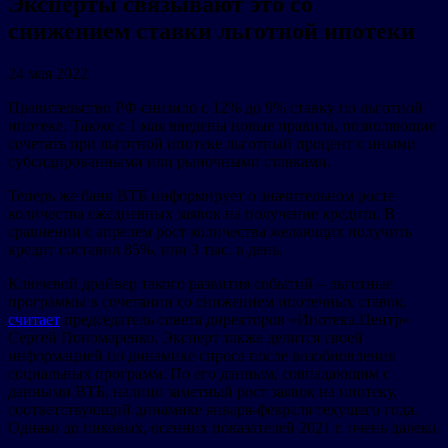
Эксперты связывают это со
снижением ставки льготной ипотеки
24 мая 2022
Правительство РФ снизило с 12% до 9% ставку по льготной
ипотеке. Также с 1 мая введены новые правила, позволяющие
сочетать при льготной ипотеке льготный процент с иными
субсидированными или рыночными ставками.
Теперь же банк ВТБ информирует о значительном росте
количества ежедневных заявок на получение кредита. В
сравнении с апрелем рост количества желающих получить
кредит составил 85%, или 3 тыс. в день.
Ключевой драйвер такого развития событий – льготные
программы в сочетании со снижением ипотечных ставок,
считает
председатель совета директоров «Ипотека.Центр»
Сергей Пономаренко. Эксперт также делится своей
информацией по динамике спроса после возобновления
социальных программ. По его данным, совпадающим с
данными ВТБ, налицо заметный рост заявок на ипотеку,
соответствующий динамике января-февраля текущего года.
Однако до пиковых, осенних показателей 2021 г. очень далеко.