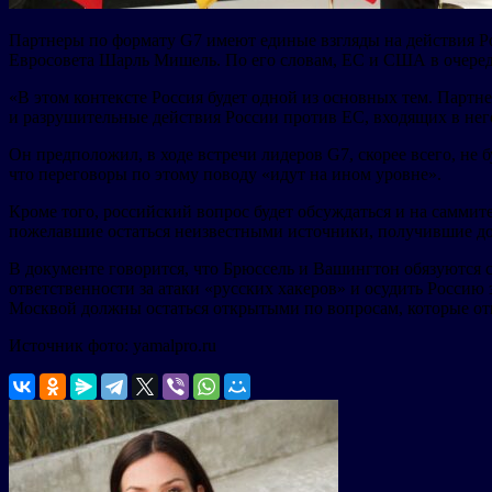
Партнеры по формату G7 имеют единые взгляды на действия Рос
Евросовета Шарль Мишель. По его словам, ЕС и США в очере
«В этом контексте Россия будет одной из основных тем. Парт
и разрушительные действия России против ЕС, входящих в него 
Он предположил, в ходе встречи лидеров G7, скорее всего, не
что переговоры по этому поводу «идут на ином уровне».
Кроме того, российский вопрос будет обсуждаться и на самм
пожелавшие остаться неизвестными источники, получившие дос
В документе говорится, что Брюссель и Вашингтон обязуются с
ответственности за атаки «русских хакеров» и осудить Россию 
Москвой должны остаться открытыми по вопросам, которые от
Источник фото: yamalpro.ru