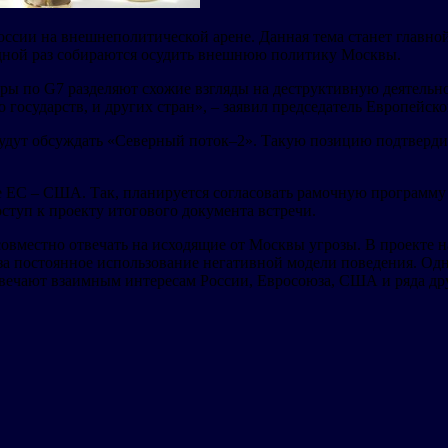
сии на внешнеполитической арене. Данная тема станет главной 
дной раз собираются осудить внешнюю политику Москвы.
неры по G7 разделяют схожие взгляды на деструктивную деятель
государств, и других стран», – заявил председатель Европейско
 будут обсуждать «Северный поток–2». Такую позицию подтверди
ите ЕС – США. Так, планируется согласовать рамочную программ
туп к проекту итогового документа встречи.
овместно отвечать на исходящие от Москвы угрозы. В проекте н
за постоянное использование негативной модели поведения. Одна
вечают взаимным интересам России, Евросоюза, США и ряда дру