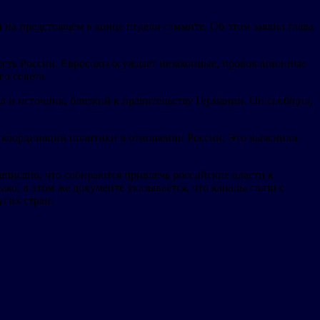
на предстоящем в конце недели саммите. Об этом заявил глава
ность России. Евросоюз осуждает незаконные, провокационные
го совета.
л и источник, близкий к правительству Германии. Он сообщил,
у координации политики в отношении России. Это выяснили
аписано, что собираются привлечь российские власти к
ко, в этом же документе указывается, что каналы связи с
гих стран.