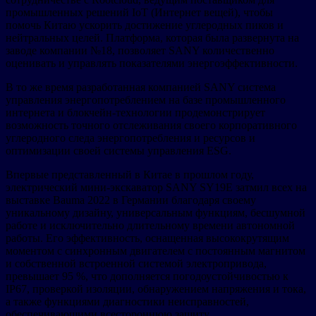
промышленных решений IoT (Интернет вещей), чтобы
помочь Китаю ускорить достижение углеродных пиков и
нейтральных целей. Платформа, которая была развернута на
заводе компании №18, позволяет SANY количественно
оценивать и управлять показателями энергоэффективности.
В то же время разработанная компанией SANY система
управления энергопотреблением на базе промышленного
интернета и блокчейн-технологии продемонстрирует
возможность точного отслеживания своего корпоративного
углеродного следа энергопотребления и ресурсов и
оптимизации своей системы управления ESG.
Впервые представленный в Китае в прошлом году,
электрический мини-экскаватор SANY SY19E затмил всех на
выставке Bauma 2022 в Германии благодаря своему
уникальному дизайну, универсальным функциям, бесшумной
работе и исключительно длительному времени автономной
работы. Его эффективность, оснащенная высококрутящим
моментом с синхронным двигателем с постоянным магнитом
и собственной встроенной системой электропривода,
превышает 95 %, что дополняется погодоустойчивостью к
IP67, проверкой изоляции, обнаружением напряжения и тока,
а также функциями диагностики неисправностей,
обеспечивающими всестороннюю защиту.