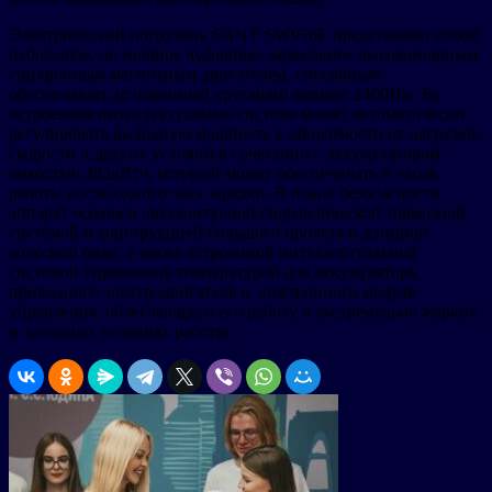
Электрический погрузчик SANY SW956E представляет собой
небольшое, но мощное чудовище, заряжаемое высокомощным
синхронным магнитным двигателем, способным
обеспечивать мгновенный крутящий момент 2400Нм. Ее
встроенная интеллектуальная система может автоматически
регулировать выходную мощность в зависимости от нагрузки,
скорости и других условий в сочетании с аккумулятором
емкостью 282кВтч, который может обеспечивать 8 часов
работы после одного часа зарядки. В плане безопасности
аппарат оснащен двухконтурной гидравлической тормозной
системой и конструкцией большого пролета и длинной
колесной базы, а также встроенной интеллектуальной
системой управления температурой для аккумулятора,
приводного электродвигателя и электронного модуля
управления, облегчающего его работу в экстремально жарких
и холодных условиях работы.