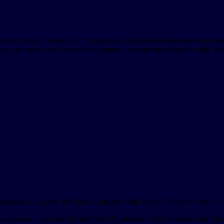
кой Аравии объявила о проведении третьей конференции в рамк
овых лидеров для ускорения будущего развития возможностей чел
ingdom as Country of Honor, coincides with Prince William’s visit to S
олевского высочества принца Мухаммеда ибн Салмана ибн Абдул