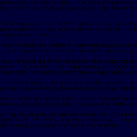
авии и председателя Комитета HCDP, Соединенное Королевство 
о Саудовской Аравии с Соединенным Королевством в области обр
15 000 лидеров и выступят более 250 местных и иностранных до
ческих организаций и глобальных аналитических центров. В цен
искусственного интеллекта.
), министр образования Саудовской Аравии и председатель испо
в людей, служа основой устойчивого экономического роста и до
 силой прогресса при быстро меняющемся глобальном ландшафте
ванного на знаниях. Эта третья конференция в рамках инициат
овеческого потенциала в соответствии с целями Saudi Vision 20
а по экономическим и социальным вопросам Саудовско-британск
етствовал Соединенное Королевство как почетную страну, заявив:
аны отражает продолжение стратегического сотрудничества ме
нной продвижению экономического сотрудничества, образовател
платформой для диалога по развитию человеческого потенциала
объявлено о более чем 156 партнерствах и инициативах. Прогр
тенциал граждан и конкурентоспособность Королевства.