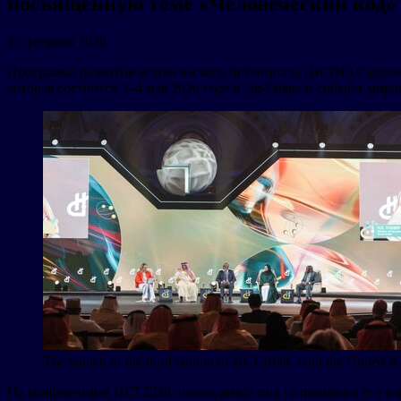
посвященную теме «Человеческий код»
15 февраля 2026
Программа развития человеческого потенциала (HCDP) Саудовс
которая состоится 3–4 мая 2026 года в Эр-Рияде и соберет мир
The launch of the third edition of HCI 2026, with the United K
На конференции HCI 2026, проводимой под патронажем его кор