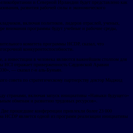
Великобритании и Северной Ирландии будет представлено как
азования, развития рабочей силы и экономического
кладчиков, включая политиков, лидеров отраслей, ученых,
тре внимания программы будут учебные и рабочие среды,
лнительного комитета программы HCDP, сказал, что
лгосрочной конкурентоспособности.
, а инвестиции в человека являются важнейшим столпом для
ивы HCI отражает приверженность Саудовской Аравии
30», — сказал г-н аль-Буньян.
ого совета по стратегическому партнерству доктор Маджид
жду странами, включая запуск инициативы «Навыки будущего»
ьным обменам и развитию трудовых ресурсов».
. Две прошедшие конференции привлекли более 23 000
амма HCDP является одной из программ реализации инициативы