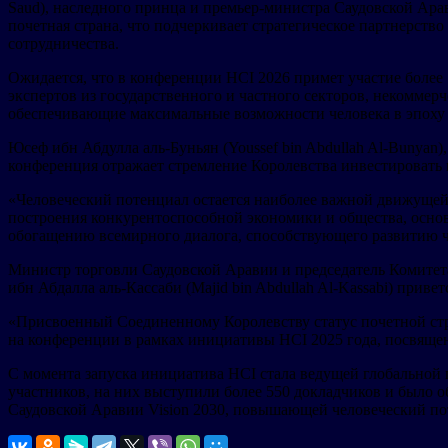
Saud), наследного принца и премьер-министра Саудовской Ар
почетная страна, что подчеркивает стратегическое партнерств
сотрудничества.
Ожидается, что в конференции HCI 2026 примет участие более 
экспертов из государственного и частного секторов, некоммер
обеспечивающие максимальные возможности человека в эпоху 
Юсеф ибн Абдулла аль-Буньян (Youssef bin Abdullah Al-Bunyan
конференция отражает стремление Королевства инвестировать 
«Человеческий потенциал остается наиболее важной движущей
построения конкурентоспособной экономики и общества, осно
обогащению всемирного диалога, способствующего развитию чел
Министр торговли Саудовской Аравии и председатель Комитет
ибн Абдалла аль-Кассаби (Majid bin Abdullah Al-Kassabi) прив
«Присвоенный Соединенному Королевству статус почетной стр
на конференции в рамках инициативы HCI 2025 года, посвяще
С момента запуска инициатива HCI стала ведущей глобальной 
участников, на них выступили более 550 докладчиков и было 
Саудовской Аравии Vision 2030, повышающей человеческий по