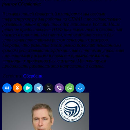
рынков Сбербанка:
В рамках нашей брокерской платформы мы создали
инфраструктуру для работы на СПФИ и последовательно
развиваем рынок процентных деривативов в России. Наше
решение предоставляет НПФ технологичный и безопасный
доступ к процентным свопам, что особенно важно для
управления процентным риском пенсионных резервов.
Уверены, что развитие этого рынка позволит пенсионным
фондам реализовывать эффективные стратегии управления
процентными рисками и повысит привлекательность
пенсионных продуктов для клиентов. Мы планируем
продолжать развивать это направление и дальше.
Источник
Сбербанк