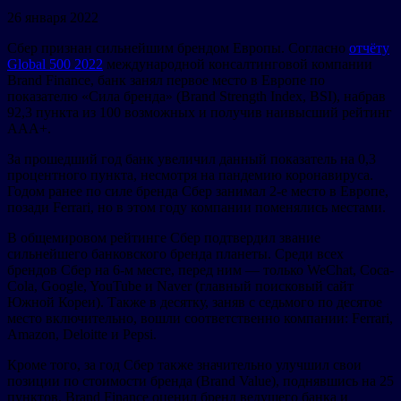
26 января 2022
Сбер признан сильнейшим брендом Европы. Согласно
отчёту
Global 500 2022
международной консалтинговой компании
Brand Finance, банк занял первое место в Европе по
показателю «Сила бренда» (Brand Strength Index, BSI), набрав
92,3 пункта из 100 возможных и получив наивысший рейтинг
ААА+.
За прошедший год банк увеличил данный показатель на 0,3
процентного пункта, несмотря на пандемию коронавируса.
Годом ранее по силе бренда Сбер занимал 2-е место в Европе,
позади Ferrari, но в этом году компании поменялись местами.
В общемировом рейтинге Сбер подтвердил звание
сильнейшего банковского бренда планеты. Среди всех
брендов Сбер на 6-м месте, перед ним — только WeChat, Coca-
Cola, Google, YouTube и Naver (главный поисковый сайт
Южной Кореи). Также в десятку, заняв с седьмого по десятое
место включительно, вошли соответственно компании: Ferrari,
Amazon, Deloitte и Pepsi.
Кроме того, за год Сбер также значительно улучшил свои
позиции по стоимости бренда (Brand Value), поднявшись на 25
пунктов. Brand Finance оценил бренд ведущего банка и