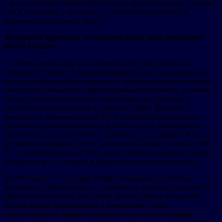
и хочу отдельно поблагодарить всех наших клиентов, именно
они и их мечты, и желания — источник нашей силы и
вдохновения для новых побед».
Анастасия Куровская, исполнительный вице-президент
Brand Finance:
«С точки зрения, как силы бренда, так и его ценности,
стратегия Сбера по диверсификации бизнеса и расширению
бренда действительно работает. Всеобъемлющая цифровая
экосистема повышает маркетинговые показатели, особенно
такие, как осведомлённость потребителей, интерес и
рассмотрение продуктов и сервисов Сбера. Высокие
показатели маркетинговых КПЭ, широкая доступность и
простота работы позволили бренду «Сбер» занять более
высокое место, чем Ferrari, в рейтинге силы бренда. В то же
время впечатляющий рост стоимости бренда Сбера на 36%,
до 12,8 млрд долларов США, помог лидеру российского рынка
подняться на 25 позиций в рейтинге стоимости бренда».
Brand Finance — ведущая независимая консалтинговая
компания в сфере оценки и стратегии в области брендинга с
офисами более чем в 20 странах. Brand Finance объединяет
разрыв между маркетингом и финансами путём
количественной оценки финансовой ценности брендов.