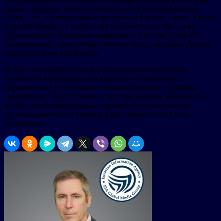
банков, филиалов и представительств в Великобритании,
США, СНГ, Центральной и Восточной Европе, Индии, Китае
и других странах. Генеральная лицензия Банка России на
осуществление банковских операций № 1481 от 11.08.2015.
Официальные сайты банка: www.sberbank.com (сайт Группы
Сбербанк), www.sberbank.ru.
В 2020 году Сбербанк провёл ребрендинг и предлагает
частным и корпоративным клиентам финансовые и
нефинансовые услуги банка и компаний Группы Сбербанк.
Экосистема Сбера сегодня — это множество сервисов для
жизни, ежедневная помощь в решении насущных задач
частных клиентов и бизнеса. Сайт экосистемы Сбера —
www.sber.ru.