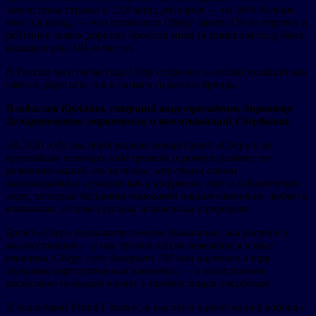
экосистемы страны в 12,8 млрд долларов — на 36% больше,
чем год назад, — что позволило Сберу занять 156-ю строчку в
рейтинге самых дорогих брендов мира (в прошлом году банк
находился на 181-м месте).
В России по итогам года Сбер сохранил за собой позиции как
самого дорогого, так и самого сильного бренда.
Владислав Крейнин, старший вице-президент, директор
Департамента маркетинга и коммуникаций Сбербанка:
«В 2020 году мы представили новый бренд «Сбер» и за
прошедшие полтора года провели огромную работу по
развитию нашей экосистемы, запустили сотни
инновационных сервисов как в цифровом, так и в физическом
мире, которые бесшовно помогают нашим клиентам, людям и
компаниям, в самых разных жизненных ситуациях.
Бренд «Сбер» развивается очень динамично, мы растём и
количественно — у нас продолжают появляться новые
клиенты, Сберу уже доверяет 104 млн частных и три
миллиона корпоративных клиентов, — и качественно,
постоянно повышая планку и предвосхищая ожидания.
Я благодарю
Brand
Finance
за высокую оценку нашей работы