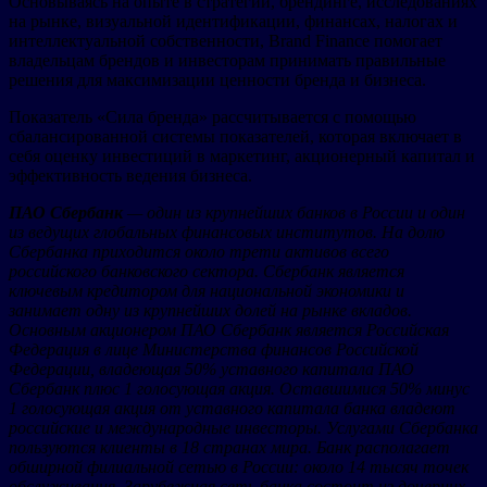
Основываясь на опыте в стратегии, брендинге, исследованиях
на рынке, визуальной идентификации, финансах, налогах и
интеллектуальной собственности, Brand Finance помогает
владельцам брендов и инвесторам принимать правильные
решения для максимизации ценности бренда и бизнеса.
Показатель «Сила бренда» рассчитывается с помощью
сбалансированной системы показателей, которая включает в
себя оценку инвестиций в маркетинг, акционерный капитал и
эффективность ведения бизнеса.
ПАО Сбербанк
— один из крупнейших банков в России и один
из ведущих глобальных финансовых институтов. На долю
Сбербанка приходится около трети активов всего
российского банковского сектора. Сбербанк является
ключевым кредитором для национальной экономики и
занимает одну из крупнейших долей на рынке вкладов.
Основным акционером ПАО Сбербанк является Российская
Федерация в лице Министерства финансов Российской
Федерации, владеющая 50% уставного капитала ПАО
Сбербанк плюс 1 голосующая акция. Оставшимися 50% минус
1 голосующая акция от уставного капитала банка владеют
российские и международные инвесторы. Услугами Сбербанка
пользуются клиенты в 18 странах мира. Банк располагает
обширной филиальной сетью в России: около 14 тысяч точек
обслуживания. Зарубежная сеть банка состоит из дочерних