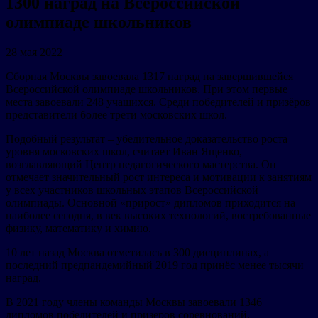
1300 наград на Всероссийской
олимпиаде школьников
28 мая 2022
Сборная Москвы завоевала 1317 наград на завершившейся
Всероссийской олимпиаде школьников. При этом первые
места завоевали 248 учащихся. Среди победителей и призёров
представители более трети московских школ.
Подобный результат – убедительное доказательство роста
уровня московских школ, считает Иван Ященко,
возглавляющий Центр педагогического мастерства. Он
отмечает значительный рост интереса и мотивации к занятиям
у всех участников школьных этапов Всероссийской
олимпиады. Основной «прирост» дипломов приходится на
наиболее сегодня, в век высоких технологий, востребованные
физику, математику и химию.
10 лет назад Москва отметилась в 300 дисциплинах, а
последний предпандемийный 2019 год принёс менее тысячи
наград.
В 2021 году члены команды Москвы завоевали 1346
дипломов победителей и призеров соревнований.