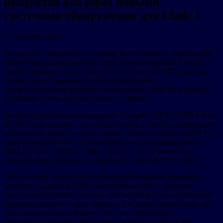
продуктов для mpox новыми
системами обнаружения для Clade 1
12 сентября 2024
Seegene Inc., ведущий поставщик комплексного решения для
молекулярной диагностики ПЦР, базирующийся в Южной
Корее, объявил, что он представит новый тип ПЦР-анализа
только для исследований (RUO) для борьбы с
распространением варианта вируса оспы Clade Ib, который в
настоящее время распространен в Африке.
Недавно представленная система Novaplex MPXV/OPXV Plus
(RUO) предназначена для обнаружения 3 целей, вызывающих
заболевание mpox: невариолярного ортопоксвируса (OPXV) и
вируса mpox (MPXV) со специфическим подтверждением
MPXV Clade I. MPXV Clade I связан с более высокими
показателями передачи и смертности, чем MPXV Clade II.
Тест-система соответствует предпочтительным профилям
целевых продуктов (TPP), выпущенным ВОЗ, которые
направляют производителей, поставщиков и исследователей,
разрабатывающих новые анализы для обнаружения вирусов,
вызывающих mpox. Кроме того, она согласуется с
предпочтительными критериями целевого аналита для