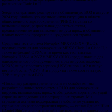
различения Clade I и II.
Seegene оперативно реагирует на объявленную ВОЗ в августе
2024 года глобальную чрезвычайную ситуацию в области
общественного здравоохранения (PHEIC) в связи со
вспышкой mpox, разрабатывая две тест-системы,
предназначенные для выявления вируса mpox, и объявляя о
планах поставок продуктов в нуждающиеся страны.
Среди них тест-система Novaplex MPXV/OPXV (RUO),
предназначенная для обнаружения MPXV Clade I и Clade II, а
также инфекций OPXV, в то время как тест-система
Novaplex HSV-1 и 2/VZV/MPXV (RUO) предназначена для
одновременного обнаружения четырех вирусов, включая
MPXV, вирус простого герпеса (HSV) типов 1 и 2 и вирус
ветряной оспы (VZV). Эти продукты также соответствуют
TPP, выпущенным ВОЗ.
«Поскольку распространение оспы не ослабевает, мы
разработали новые тест-системы RUO для обнаружения
вирусов, вызывающих mpox, чтобы удовлетворить растущий
спрос на исследования в пострадавших странах. Мы
стремимся активно поддерживать глобальные усилия по
сдерживанию распространения mpox», — сказал Дэниел Шин
(Daniel Shin), исполнительный вице-президент и директор по