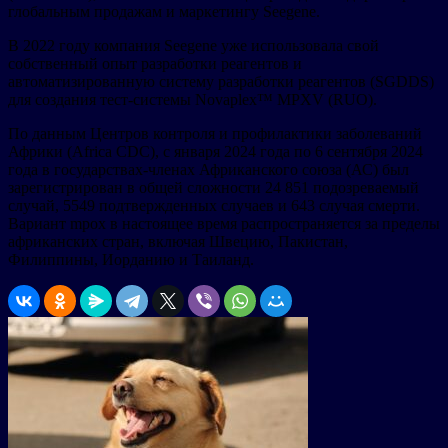
глобальным продажам и маркетингу Seegene.
В 2022 году компания Seegene уже использовала свой
собственный опыт разработки реагентов и
автоматизированную систему разработки реагентов (SGDDS)
для создания тест-системы Novaplex™ MPXV (RUO).
По данным Центров контроля и профилактики заболеваний
Африки (Africa CDC), с января 2024 года по 6 сентября 2024
года в государствах-членах Африканского союза (АС) был
зарегистрирован в общей сложности 24 851 подозреваемый
случай, 5549 подтвержденных случаев и 643 случая смерти.
Вариант mpox в настоящее время распространяется за пределы
африканских стран, включая Швецию, Пакистан,
Филиппины, Иорданию и Таиланд.