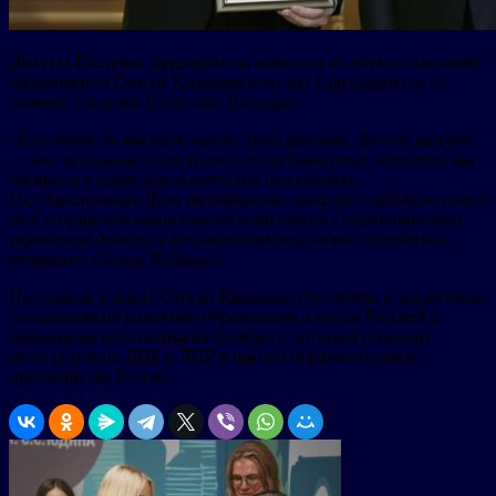
Депутат Госдумы, председатель комитета по науке и высшему
образованию Сергей Кабышев получил благодарность от
спикера Госдумы Вячеслава Володина
«Благодарю за высокую оценку моей работы. Данная награда
— это признание того уровня сотрудничества, которого мы
достигли в сфере парламентской дипломатии.
Государственная Дума традиционно занимает ведущую роль в
деле сохранения накопленного потенциала сотрудничества,
укрепления доверия и взаимопонимания между народами», —
отмечает Сергей Кабышев.
Напомним, в марте Сергей Кабышев участвовал в заключении
соглашения по развитию образования и науки Россией и
народными республиками Донбасса, который позволит
интегрировать ДНР и ЛНР в научно-образовательное
пространство России.