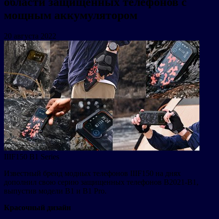
области защищенных телефонов с
мощным аккумулятором
20 августа 2022
IIIF150 B1 Series
Известный бренд модных телефонов IIIF150 на днях
дополнил свою серию защищенных телефонов B2021-B1,
выпустив модели B1 и B1 Pro.
Красочный дизайн