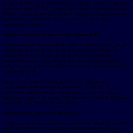
В серии B1 Pro используется тот же дизайн, что и в остальных
моделях марки IIIF150. Везде присутствуют восьмиугольные
формы: в контуре корпуса, области камеры и вокруг вспышки.
Кроме того, в семействе IIIF150 появятся два новых
камуфляжных цвета.
Экран с полным высоким разрешением FHD+
Телефоны серии B1 оснащены экраном диагональю 6,5 дюйма
с разрешением 1080p и плотностью пикселей 350 ppi. По
сравнению с продуктами в том же ценовом диапазоне с
разрешением HD, экран телефонов серии B1 обеспечивает
более четкое и резкое изображение, которое лучше видно при
солнечном свете.
Кроме того, камера телефонов серии B1 оснащена
дополнительным экраном диагональю 1,0 дюйм. Он
отображает необходимую информацию, такую как заряд/
время/дата, даже в случае экстремального состояния телефона,
например, при низком заряде батареи.
Аккумулятор емкостью 10000 мА·ч
Телефоны серии B1 оснащены удивительно мощной батареей
емкостью 10000 мА·ч, с официальным временем работы до