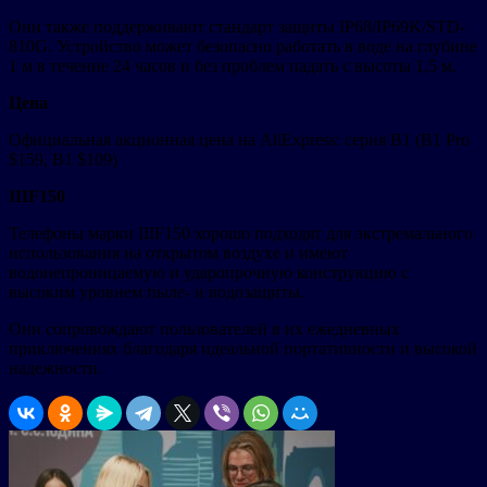
Они также поддерживают стандарт защиты IP68/IP69K/STD-
810G. Устройство может безопасно работать в воде на глубине
1 м в течение 24 часов и без проблем падать с высоты 1,5 м.
Цена
Официальная акционная цена на AliExpress: серия B1 (B1 Pro
$159, B1 $109)
IIIF150
Телефоны марки IIIF150 хорошо подходят для экстремального
использования на открытом воздухе и имеют
водонепроницаемую и ударопрочную конструкцию с
высоким уровнем пыле- и водозащиты.
Они сопровождают пользователей в их ежедневных
приключениях благодаря идеальной портативности и высокой
надежности.