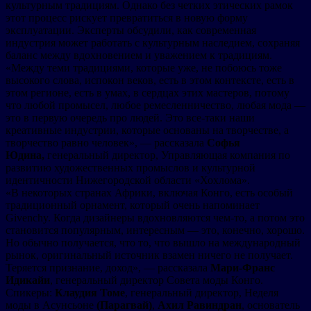
культурным традициям. Однако без четких этических рамок
этот процесс рискует превратиться в новую форму
эксплуатации. Эксперты обсудили, как современная
индустрия может работать с культурным наследием, сохраняя
баланс между вдохновением и уважением к традициям.
«Между теми традициями, которые уже, не побоюсь тоже
высокого слова, испокон веков, есть в этом контексте, есть в
этом регионе, есть в умах, в сердцах этих мастеров, потому
что любой промысел, любое ремесленничество, любая мода —
это в первую очередь про людей. Это все-таки наши
креативные индустрии, которые основаны на творчестве, а
творчество равно человек», — рассказала
Софья
Юдина,
генеральный директор, Управляющая компания по
развитию художественных промыслов и культурной
идентичности Нижегородской области «Хохлома».
«В некоторых странах Африки, включая Конго, есть особый
традиционный орнамент, который очень напоминает
Givenchy. Когда дизайнеры вдохновляются чем-то, а потом это
становится популярным, интересным — это, конечно, хорошо.
Но обычно получается, что то, что вышло на международный
рынок, оригинальный источник взамен ничего не получает.
Теряется признание, доход», — рассказала
Мари-Франс
Идикайи
, генеральный директор Совета моды Конго.
Спикеры:
Клаудия Томе
, генеральный директор, Неделя
моды в Асунсьоне
(Парагвай)
,
Ахил Равиндран
, основатель