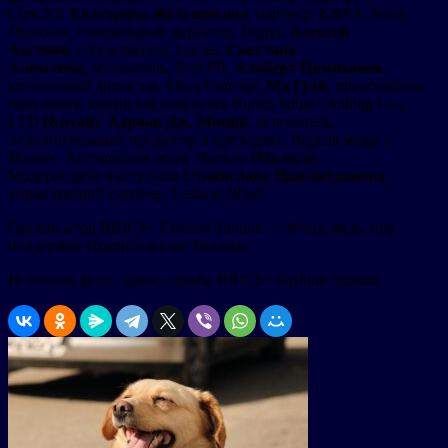
Core.XP,
Екатерина Железнякова
, партнер, K&PA, Вера
Прокина, генеральный директор, Pepfer,
Алексей
Аксенов,
сооснователь, Locals,
Светлана
Алексеева,
основатель, Svet PR,
Альберт Цимиханов
,
креативный директор, Slava Concept,
Ма Гуай
, председатель
правления, китайская компания Hunan Subai Clothing Co.,
LTD
(Китай)
,
Адриан Дж. Мицци
, основатель,
исполнительный продюсер и президент, Неделя моды в
Мальте, Ассоциация моды Мальты
(Мальта)
.
Модератором выступила
Станислава Нажмитдинова
,
управляющий партнер, Fashion Штаб.
Организатор BRICS+ Fashion Summit — Фонд моды при
поддержке Правительства Москвы.
Источник фото: пресс-служба BRICS+ Fashion Summit