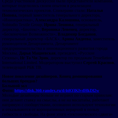
Среди участников дискуссии были представители компании,
которые поделились своим опытом в реализации
технологических проектов. Спикерами стали:
Наталья
Попова,
первый заместитель генерального директора,
«Иннопрактика»,
Александра Калошина,
основатель,
Solstudio Textile Group,
Ирина Леонова
, генеральный
директор, «Биотекс»,
Вероника Левенец
, директор,
«Бесконечные Возможности»,
Владимир Богданов
,
генеральный директор «БАСК»,
Арина Авдеева
, заместитель
руководителя Департамента, Департамент
предпринимательства и инновационного развития города
Москвы,
Дарья Мациевская
, президент, «Русские
Сезоны»,
Нг То Чи Эрик
, директор по продажам Tessellation
International Limited. Модератором выступил
Сергей Краснов
,
телеведущий РБК ТВ.
Новое поколение дизайнеров. Конец доминирования
больших брендов?
Большой зал
Фото:
https://disk.360.yandex.ru/d/4dQ3KIvdHkDl2w
Молодые дизайнеры больше не играют по старым правилам:
они делают ставку на смыслы, а не на масштабы, работают
напрямую с сообществами, осознанно используют технологии
и отказываются от корпоративных иерархий в пользу
гибкости и свободы. На фоне этого «тектонического сдвига»