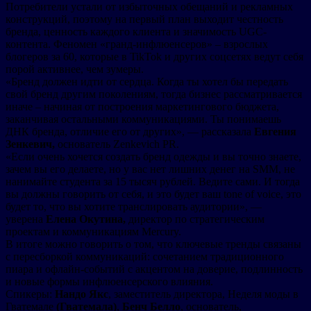
Потребители устали от избыточных обещаний и рекламных
конструкций, поэтому на первый план выходит честность
бренда, ценность каждого клиента и значимость UGC-
контента. Феномен «гранд-инфлюенсеров» – взрослых
блогеров за 60, которые в TikTok и других соцсетях ведут себя
порой активнее, чем зумеры.
«Бренд должен идти от сердца. Когда ты хотел бы передать
свой бренд другим поколениям, тогда бизнес рассматривается
иначе – начиная от построения маркетингового бюджета,
заканчивая остальными коммуникациями. Ты понимаешь
ДНК бренда, отличие его от других», — рассказала
Евгения
Зенкевич,
основатель Zenkevich PR.
«Если очень хочется создать бренд одежды и вы точно знаете,
зачем вы его делаете, но у вас нет лишних денег на SMM, не
нанимайте студента за 15 тысяч рублей. Ведите сами. И тогда
вы должны говорить от себя, и это будет ваш tone of voice, это
будет то, что вы хотите транслировать аудитории», —
уверена
Елена Окутина,
директор по стратегическим
проектам и коммуникациям Mercury.
В итоге можно говорить о том, что ключевые тренды связаны
с пересборкой коммуникаций: сочетанием традиционного
пиара и офлайн-событий с акцентом на доверие, подлинность
и новые формы инфлюенсерского влияния.
Спикеры:
Нандо Якс
, заместитель директора, Неделя моды в
Гватемале
(Гватемала)
,
Бенч Белло
, основатель,