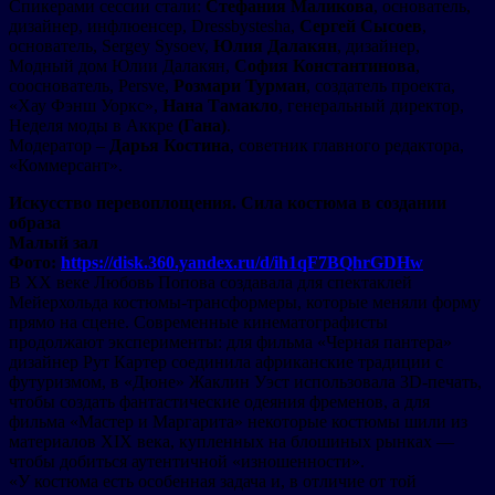
Спикерами сессии стали:
Стефания Маликова
, основатель,
дизайнер, инфлюенсер, Dressbystesha,
Сергей Сысоев
,
основатель, Sergey Sysoev,
Юлия Далакян
, дизайнер,
Модный дом Юлии Далакян,
София Константинова
,
сооснователь, Persve,
Розмари Турман
, создатель проекта,
«Хау Фэнш Уоркс»,
Нана Тамакло
, генеральный директор,
Неделя моды в Аккре
(Гана)
.
Модератор –
Дарья Костина
, советник главного редактора,
«Коммерсант».
Искусство перевоплощения. Сила костюма в создании
образа
Малый зал
Фото:
https://disk.360.yandex.ru/d/ih1qF7BQhrGDHw
В XX веке Любовь Попова создавала для спектаклей
Мейерхольда костюмы-трансформеры, которые меняли форму
прямо на сцене. Современные кинематографисты
продолжают эксперименты: для фильма «Черная пантера»
дизайнер Рут Картер соединила африканские традиции с
футуризмом, в «Дюне» Жаклин Уэст использовала 3D-печать,
чтобы создать фантастические одеяния фременов, а для
фильма «Мастер и Маргарита» некоторые костюмы шили из
материалов XIX века, купленных на блошиных рынках —
чтобы добиться аутентичной «изношенности».
«У костюма есть особенная задача и, в отличие от той