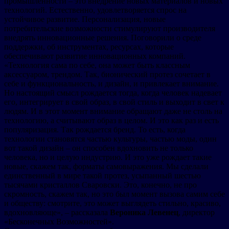
промышленности – это внедрение новых материалов и новых
технологий. Естественно, удовлетворяется спрос на
устойчивое развитие. Персонализация, новые
потребительские возможности стимулируют производителя
внедрять инновационные решения. Поговорили о среде
поддержки, об инструментах, ресурсах, которые
обеспечивают развитие инновационных компаний.
«Технология сама по себе, она может быть классным
аксессуаром, трендом. Так, бионический протез сочетает в
себе и функциональность, и дизайн, и привлекает внимание.
Но настоящий смысл рождается тогда, когда человек надевает
его, интегрирует в свой образ, в свой стиль и выходит в свет к
людям. И в этот момент внимание обращают даже не столь на
технологию, а считывают образ в целом. И это как раз и есть
популяризация. Так рождается бренд. То есть, когда
технологии становятся частью культуры, частью моды, один
вот такой дизайн – он способен вдохновить не только
человека, но и целую индустрию. И это уже рождает такие
новые, скажем так, форматы самовыражения. Мы сделали
единственный в мире такой протез, усыпанный шестью
тысячами кристаллов Сваровски. Это, конечно, не про
скромность, скажем так, но это был момент вызова самим себе
и обществу: cмотрите, это может выглядеть стильно, красиво,
вдохновляюще», – рассказала
Вероника Левенец
, директор
«Бесконечных Возможностей».