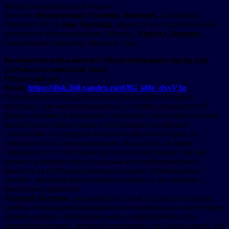
Международная неделя моды в
Маниле
(Филиппины)
,
Евгения Зенкевич
, основатель,
Zenkevich PR,
Елена Окутина
, директор по стратегическим
проектам и коммуникациям, Mercury,
Кирилл Диденок
,
генеральный директор, Диденок Тим.
Количество или качество? Масштабировать бренд или
улучшать клиентский опыт
Открытый зал
Фото:
https://disk.360.yandex.ru/d/8G_i48e_dxvV3g
В дискуссии обсуждали важную для модного бизнеса
проблему: как масштабироваться, не теряя уникальности?
Бренды стремятся расширять географию своего присутствия,
выходить на новые рынки и использовать цифровые
технологии. Со стороны потребителей растет спрос на
уникальность и персонализацию. Как расти, не теряя
уникальности? Участники дискуссии рассказали, как они
решают дилемму между быстрым масштабированием и
фокусом на глубоком клиентском опыте. Главная мысль
сессии – масштабировать можно только то, что хорошо и
качественно работает.
Алексей Аксенов,
сооснователь Locals, поделился опытом
работы с молодыми брендами: по его мнению, на старте бренд
должен выбрать небольшую нишу, сосредоточиться на
локальном проекте, который подтвердит, что бренд нужен, его