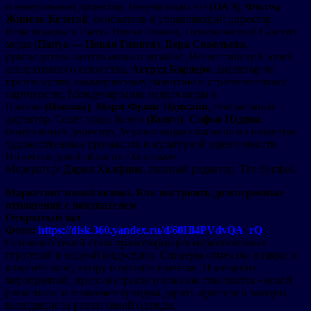
и генеральный директор, Неделя моды vie
(ОАЭ)
,
Филма
Жанель Келегай
, основатель и управляющий директор,
Неделя моды в Папуа-Новая Гвинея, Тихоокеанский Саммит
моды
(Папуа — Новая Гвинея)
,
Вера Савельева
,
руководитель центра моды и дизайна, Всероссийский музей
декоративного искусства,
Аструд Кордеро
, директор по
производству, коммерческому развитию и стратегическому
партнерству, Международная неделя моды в
Панаме
(Панама)
,
Мари-Франс Идикайи
, генеральный
директор, Совет моды Конго
(Конго)
,
Софья Юдина
,
генеральный директор, Управляющая компания по развитию
художественных промыслов и культурной идентичности
Нижегородской области «Хохлома».
Модератор:
Дарья Халфина
, главный редактор, The Symbol.
Маркетинг новой волны. Как построить долгосрочные
отношения с покупателем
Открытый зал
Фото:
https://disk.360.yandex.ru/d/68Hi4PVdvQA_rQ
Основной темой стала трансформация маркетинговых
стратегий в модной индустрии. Спикеры отмечали возврат к
классическому пиару и офлайн-ивентам. Посещение
мероприятий, пресс-завтраков и показов становится «новой
роскошью» и позволяет брендам дарить аудитории эмоции,
выходящие за рамки самой одежды.