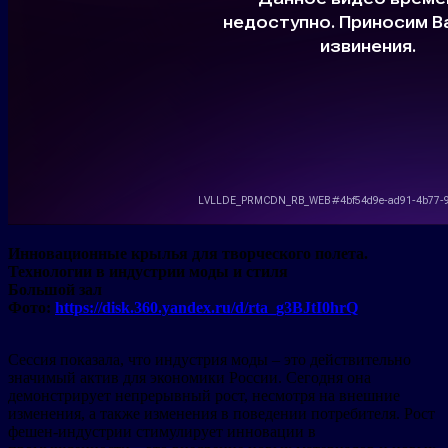
Инновационные крылья для творческого полета.
Технологии в индустрии моды и стиля
Большой зал
Фото:
https://disk.360.yandex.ru/d/rta_g3BJtI0hrQ
Сессия показала, что индустрия моды – это действительно
значимый актив для экономики России. Сегодня она
демонстрирует непрерывный рост, несмотря на внешние
изменения, а также изменения в поведении потребителя. Рост
фешен-индустрии стимулирует инновации в