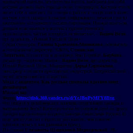
привычной одежды, которую мы носим, выбираем для себя,
костюм должен быть гораздо более говорящим. Костюм что-то
несет себе и заявляет. Но говоря о работе в театре или в кино,
костюм несет гораздо большую информацию, нежели просто
внутреннее наполнение нашего персонажа. Прежде всего он
должен вписываться в контекст художественного
произведения, частью которого он является», –
Вадим Воля
,
арт-директор, «Новый Русский Цирк».
Среди спикеров:
Галина Кравченко-Манюкова,
основатель
и генеральный директор, K&PA
, Станислав
Лопаткин,
основатель и дизайнер, Stas Lopatkin,
Барбина
,
дизайнер, «Барбино Мазон»,
Вадим Воля
, арт-директор,
Новый Русский Цирк. Модератор:
Дарья Сережкина
,
менеджер в области креативных индустрий, Всероссийский
музей декоративного искусства.
Мода с акцентом. Как русские символы вдохновляют
дизайнеров
Малый зал
Фото:
https://disk.360.yandex.ru/d/YcJBuPyMFY8Bxg
Что общего у дизайнерских платков, спортивной одежды и
направления йоги? Категорически не похожие друг на друга
бренды вдохновлены национальными символами России. В
ходе дискуссии их создатели рассказали, чем именно
вдохновлялись и как развивали бренд.
По словам
Елизаветы Шишкиной-Медведевской
, PR-