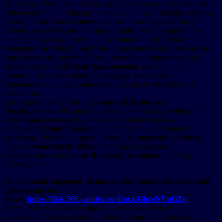
директора Putin Team Russia, бренд вдохновлен российским
триколором. Его «фишка» – триколор на мельчайших деталях
одежды, а частью концепции является сотрудничество с
локальными брендами, которые занимаются декоративно-
прикладным искусством и креативными разработками.
Направление Руйога, задуманное как поиск «русского пути»
через опыт классической йоги, пока воспринимается как
эксперимент, хотя
Елена Арзамасцева
, мастер руйоги,
уверена, что у него большое будущее, так как оно
основывается на национальных русских особенностях и
ценностях.
Спикерами выступили:
Елизавета Шишкина-
Медведевская,
PR-директор Putin Team Russia,
Алексей
Столяров,
основатель, Агентство полного цикла
Easyagency,
Нина Ручкина,
основатель и креативный
директор, «Русские в моде»,
Елена Арзамасцева,
мастер,
Руйога,
Константин Жуков,
блогер, Easyagency.
Модератором выступила
Виолетта Чиковани
, блогер,
Easyagency.
Глобальный гардероб. Этика культурных заимствований
Открытый зал
Фото:
https://disk.360.yandex.ru/d/uc4tGbcgNVqGZg
В условиях растущего спроса на аутентичность и
идентичность модная индустрия все чаще обращается к