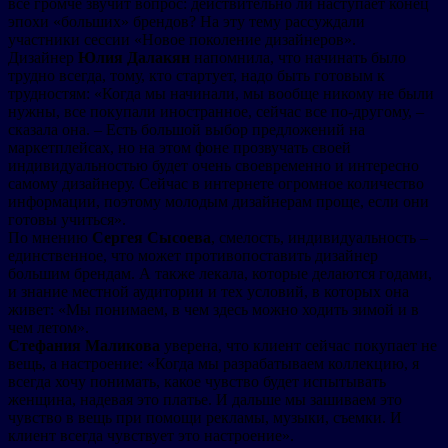
все громче звучит вопрос: действительно ли наступает конец
эпохи «больших» брендов? На эту тему рассуждали
участники сессии «Новое поколение дизайнеров».
Дизайнер
Юлия Далакян
напомнила, что начинать было
трудно всегда, тому, кто стартует, надо быть готовым к
трудностям: «Когда мы начинали, мы вообще никому не были
нужны, все покупали иностранное, сейчас все по-другому, –
сказала она. – Есть большой выбор предложений на
маркетплейсах, но на этом фоне прозвучать своей
индивидуальностью будет очень своевременно и интересно
самому дизайнеру. Сейчас в интернете огромное количество
информации, поэтому молодым дизайнерам проще, если они
готовы учиться».
По мнению
Сергея Сысоева
, смелость, индивидуальность –
единственное, что может противопоставить дизайнер
большим брендам. А также лекала, которые делаются годами,
и знание местной аудитории и тех условий, в которых она
живет: «Мы понимаем, в чем здесь можно ходить зимой и в
чем летом».
Стефания Маликова
уверена, что клиент сейчас покупает не
вещь, а настроение: «Когда мы разрабатываем коллекцию, я
всегда хочу понимать, какое чувство будет испытывать
женщина, надевая это платье. И дальше мы зашиваем это
чувство в вещь при помощи рекламы, музыки, съемки. И
клиент всегда чувствует это настроение».