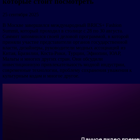
которые стоит посмотреть
25 сентября 2025
В Москве завершился международный BRICS+ Fashion
Summit, который проходил в столице с 28 по 30 августа.
Саммит запомнился своей деловой программой, в которой
приняли участие представители органов государственной
власти, дизайнеры, руководители модных ассоциаций из
Китая, Бразилии, Коста-Рики, Турции, Эфиопии, ЮАР,
Мальты и многих других стран. Они обсудили
инвестиционную привлекательность модной индустрии,
современные технологии, проблему сохранения уважения к
культурным кодам и многое другое.