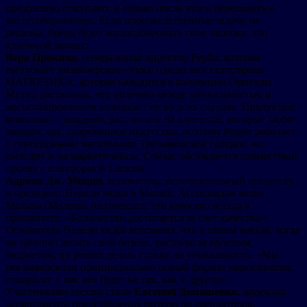
продукцию покупают, и только после этого переходить к
масштабированию. Если производственные задачи не
решены, бренд будет масштабировать свои ошибки, это
ключевой момент.
Вера Прокина,
генеральный директор Pepfer, которая
выпускает дизайнерские сумки (среди них популярная
MATRESHKA, которая находится в коллекции Орнеллы
Мути), рассказала, что дилемма между уникальностью и
масштабированием возникает не во всех случаях. Продукция
компании – нишевая, рассчитана на клиентов, которые любят
эмоции, арт, современное искусство, поэтому Pepfer работает
с сувенирными магазинами Третьяковской галереи, но
выходит и на маркетплейсы. Сейчас обсуждается совместный
проект с платформой Lamoda.
Адриан Дж. Мицци,
основатель, исполнительный продюсер
и президент Недели моды в Мальте, Ассоциация моды
Мальты (Мальта), подтвердил, что качество всегда в
приоритете: «Количество достигается за счет качества».
Основатель Недели моды вспомнил, что в самом начале, когда
он начинал делать свой бизнес, располагая нулевым
бюджетом, он решил делать ставку на уникальность. «Мы
рекламировали принципиально новый формат мероприятия,
говорили: у нас все будет не так, как у других».
Участниками сессии стали
Евгений Домашенко
, директор
департамента представления интересов арендаторов,