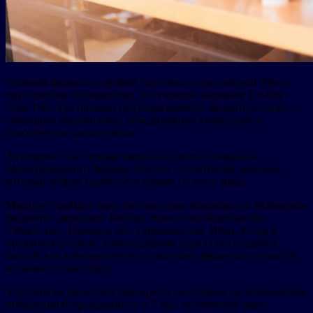
Главный фиджитал-трофей стартовал из российской Уфы в
кругосветное путешествие, получившее название Tro-Phy-
Gital-Tour. Тур призван популяризировать фиджитал-спорт —
гибридное направление, объединившее киберспорт и
классические дисциплины.
Автопробег был торжественно запущен с площадки
Международного форума «Россия – спортивная держава»,
который собрал тысячи участников со всего мира.
Маршрут пройдет через восемь стран, входящих во Всемирное
фиджитал движение: Россию, Казахстан, Кыргызстан,
Узбекистан, Таджикистан, Туркменистан, Иран, Катар и
продлится 27 дней. Амбассадорами Тура стали студенты
российских университетов и участники фиджитал-турниров
из разных стран мира.
Участникам предстоит преодолеть расстояние на автомобилях
повышенной проходимости в 7 тыс. километров через