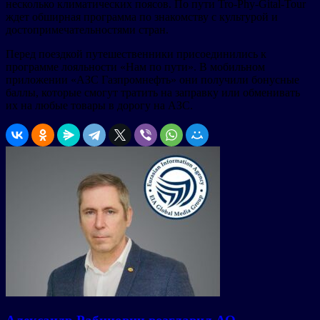
несколько климатических поясов. По пути Tro-Phy-Gital-Tour
ждет обширная программа по знакомству с культурой и
достопримечательностями стран.
Перед поездкой путешественники присоединились к
программе лояльности «Нам по пути». В мобильном
приложении «АЗС Газпромнефть» они получили бонусные
баллы, которые смогут тратить на заправку или обменивать
их на любые товары в дорогу на АЗС.