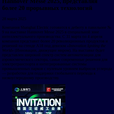
Hannover Messe 2025, представляя
более 20 прорывных технологий
28 марта 2025
Компания Shanghai Electric готовится к дебюту в павильоне №
9 на выставке Hannover Messe 2025 в специальной зоне
интеллектуального производства. С 31 марта по 4 апреля
компания представит более 20 революционных продуктов и
решений на стенде A18 под девизом
«Innovation Igniting the
World»
(Инновации, движущие миром). На выставке будет
представлен широкий спектр систем автоматизации для
аэрокосмического сектора, самые современные решения для
электротранспорта и интегрированные системы
промышленных парков с нулевым уровнем выбросов углерода
— разработки для поддержки глобального перехода к
низкоуглеродному производству.