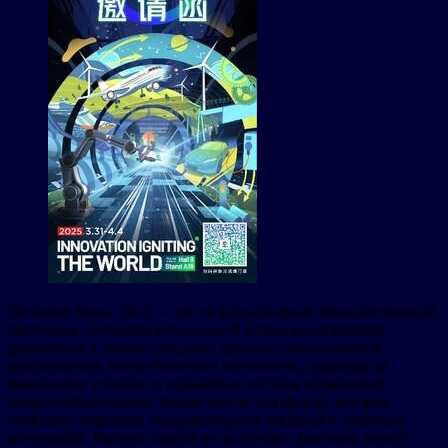
Hannover Messe 2025 — это международный технологический
фестиваль, собирающий на одной площадке новейшие
разработки и лучшие решения для интеллектуального
производства, искусственного интеллекта, перехода на
водородное топливо и передовые системы управления
энергопотреблением, предоставляя платформу, которая
позволяет мировым лидерам отрасли расширять границы
инноваций. Являясь одним из движущих факторов новой