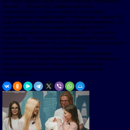
На стенде Shanghai Electric посетителей ждет незабываемое
зрелище — 3D-дисплей с эффектом naked-eye
(«невооруженного глаза»), созданный по мотивам
традиционной китайской печати подвижными литерами. В
ходе наглядной презентации будет продемонстрировано, как
шесть бизнес-сегментов компании Shanghai Electric —
морской, наземный, воздушный, ветровой, солнечный и
водородный — взаимодействуют между собой на основе
передовых алгоритмов ИИ для создания взаимодополняющих
многоэнергетических систем управления
энергопотреблением, используя флагманские решения,
способствующие декарбонизации всех этапов жизненного
цикла индустриального парка, от планирования и
проектирования до строительства и повседневной
эксплуатации.