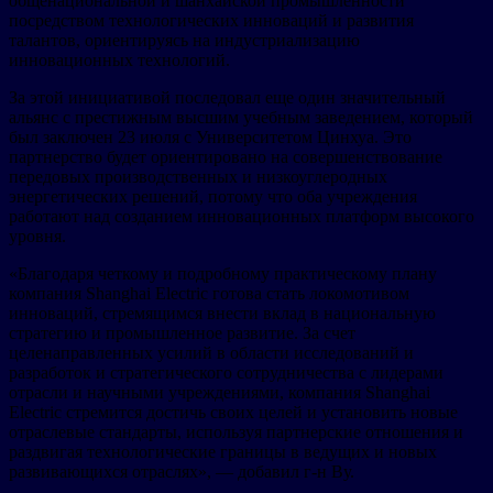
общенациональной и шанхайской промышленности
посредством технологических инноваций и развития
талантов, ориентируясь на индустриализацию
инновационных технологий.
За этой инициативой последовал еще один значительный
альянс с престижным высшим учебным заведением, который
был заключен 23 июля с Университетом Цинхуа. Это
партнерство будет ориентировано на совершенствование
передовых производственных и низкоуглеродных
энергетических решений, потому что оба учреждения
работают над созданием инновационных платформ высокого
уровня.
«Благодаря четкому и подробному практическому плану
компания Shanghai Electric готова стать локомотивом
инноваций, стремящимся внести вклад в национальную
стратегию и промышленное развитие. За счет
целенаправленных усилий в области исследований и
разработок и стратегического сотрудничества с лидерами
отрасли и научными учреждениями, компания Shanghai
Electric стремится достичь своих целей и установить новые
отраслевые стандарты, используя партнерские отношения и
раздвигая технологические границы в ведущих и новых
развивающихся отраслях», — добавил г-н Ву.