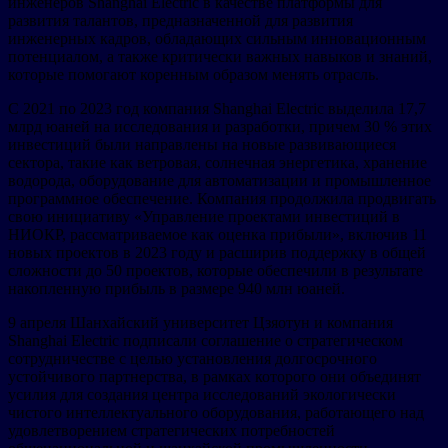
инженеров Shanghai Electric в качестве платформы для
развития талантов, предназначенной для развития
инженерных кадров, обладающих сильным инновационным
потенциалом, а также критически важных навыков и знаний,
которые помогают коренным образом менять отрасль.
С 2021 по 2023 год компания Shanghai Electric выделила 17,7
млрд юаней на исследования и разработки, причем 30 % этих
инвестиций были направлены на новые развивающиеся
сектора, такие как ветровая, солнечная энергетика, хранение
водорода, оборудование для автоматизации и промышленное
программное обеспечение. Компания продолжила продвигать
свою инициативу «Управление проектами инвестиций в
НИОКР, рассматриваемое как оценка прибыли», включив 11
новых проектов в 2023 году и расширив поддержку в общей
сложности до 50 проектов, которые обеспечили в результате
накопленную прибыль в размере 940 млн юаней.
9 апреля Шанхайский университет Цзяотун и компания
Shanghai Electric подписали соглашение о стратегическом
сотрудничестве с целью установления долгосрочного
устойчивого партнерства, в рамках которого они объединят
усилия для создания центра исследований экологически
чистого интеллектуального оборудования, работающего над
удовлетворением стратегических потребностей