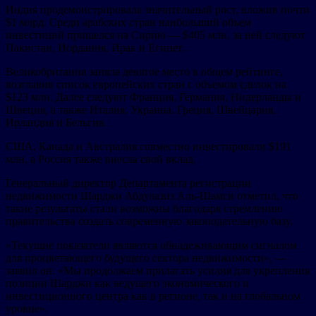
Индия продемонстрировала значительный рост, вложив почти
$1 млрд. Среди арабских стран наибольший объем
инвестиций пришелся на Сирию — $405 млн, за ней следуют
Пакистан, Иордания, Ирак и Египет.
Великобритания заняла девятое место в общем рейтинге,
возглавив список европейских стран с объемом сделок на
$123 млн. Далее следуют Франция, Германия, Нидерланды и
Швеция, а также Италия, Украина, Греция, Швейцария,
Ирландия и Бельгия.
США, Канада и Австралия совместно инвестировали $191
млн, а Россия также внесла свой вклад.
Генеральный директор Департамента регистрации
недвижимости Шарджи Абдулазиз Аль-Шамси отметил, что
такие результаты стали возможны благодаря стремлению
правительства создать современную законодательную базу.
«Текущие показатели являются обнадеживающим сигналом
для процветающего будущего сектора недвижимости», —
заявил он. «Мы продолжаем прилагать усилия для укрепления
позиции Шарджи как ведущего экономического и
инвестиционного центра как в регионе, так и на глобальном
уровне».