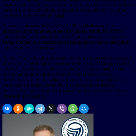
каменистые русла рек, каньоны и горные участки Тянь-Шаня.
На технику воздействовали высокие температуры, ударные
нагрузки и перепады рельефа.
В таких условиях шины KAMA PRO NU 405 прошли
практическую проверку в режиме ралли-рейда. По итогам
гонки модель подтвердила способность работать на разных
типах покрытия и выдерживать продолжительные нагрузки в
экстремальных условиях.
Ралли «Такла-Макан» проходит по одному из самых сложных
природных ландшафтов Центральной Азии. Маршрут гонки
сочетает пустынные участки, песчаные дюны, каменистые
русла, каньоны и горные дороги Тянь-Шаня. За счет
постоянной смены рельефа и покрытия эта гонка требует от
экипажей не только скорости, но и высокой точности
навигации, выносливости и умения работать с техникой на
длинной дистанции.