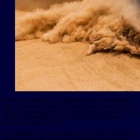
Команда «КАМАЗ-мастер» дебютировала на международном
ралли «Такла-Макан-2026» и заняла первое и второе места в
зачете грузовиков. Гоночные автомобили команды выступали
на шинах KAMA PRO NU 405, выпускаемых Шинным
комплексом KAMA TYRES.
За две недели экипажи преодолели почти 3500 километров по
сложному маршруту. Дистанция включала песчаные дюны,