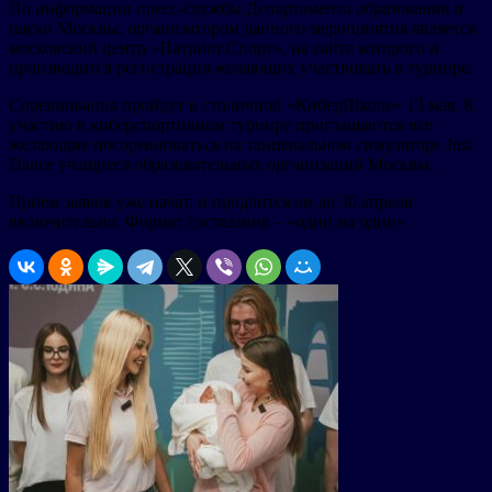
По информации пресс-службы Департамента образования и
науки Москвы, организатором данного мероприятия является
московский центр «Патриот.Спорт», на сайте которого и
производится регистрация желающих участвовать в турнире.
Соревнования пройдут в столичной «КиберШколе» 13 мая. К
участию в киберспортивном турнире приглашаются все
желающие посоревноваться на танцевальном симуляторе Just
Dance учащиеся образовательных организаций Москвы.
Прием заявок уже начат, и продлится он до 30 апреля
включительно. Формат состязания – «один на один».