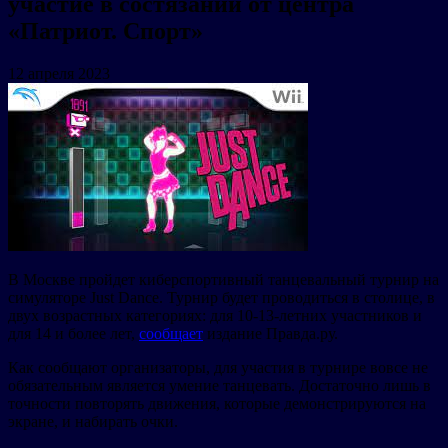
участие в состязании от центра
«Патриот. Спорт»
12 апреля 2023
В Москве пройдет киберспортивный танцевальный турнир на
симуляторе Just Dance. Турнир будет проводиться в столице, в
двух возрастных категориях: для 10-13-летних участников и
для 14 и более лет,
сообщает
издание Правда.ру.
Как сообщают организаторы, для участия в турнире вовсе не
обязательным является умение танцевать. Достаточно лишь в
точности повторять движения, которые демонстрируются на
экране, и набирать очки.