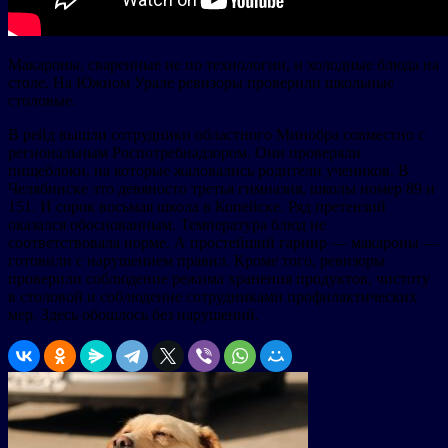
Макароны, сваренные не по технологии, и холодные блюда на
столе. На Южном Урале ревизоры проверили школьные
столовые.
В рейд вышли сотрудники областного Минобра совместно с
региональным Роспотребнадзором. Они проверяли
пищеблоки, на которые жаловались родители учеников. В
Челябинске это девяносто третья гимназия, школы номер 89 и
151. И сорок восьмая школа в Копейске. Ряд претензий
оказался обоснованным. Температура блюд не
соответствовала норме. А простейший гарнир — макароны —
готовили с нарушением правил. Кроме того, ревизоры
проверили соблюдение режима хранения продуктов, чистоту
в столовой и соблюдение сотрудниками профилактических
мер. Здесь обошлось без нарушений.