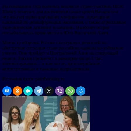
На совещании глав военных ведомств стран-участниц ШОС
Шойгу отметил, для достижения своих целей Вашингтон
использует провоцирование конфликтов, проведение
кампаний по дезинформации населения, а также агрессивное
экономическое давление и санкции. Наиболее острая
нестабильность проявляется в Юго-Восточной Азии.
Министр обороны России подчеркнул, реакцией на
обострение ситуации стали российско-таджикско-узбекские
учения. Они пройдут в Центральной Азии на следующей
неделе. Россия привлечет к маневрам около 1 тыс.
военнослужащих – в том числе, артиллерийские,
мотострелковые и танковые подразделения.
Источник фото: peterbooking.ru