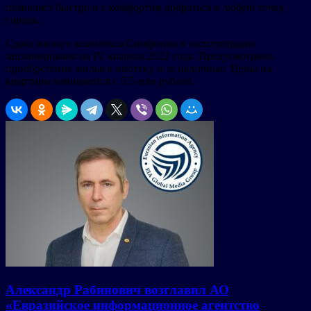
позволяет быстро и с комфортом добраться в любую точку
города.
Сдача жилого комплекса Симфония в эксплуатацию
запланирована на IV квартал 2022 года. Предусмотрено
приобретение жилья в ипотеку и за наличные. Цены на
квартиры начинаются с 5,5 млн рублей.
Александр Рабинович возглавил АО
«Евразийское информационное агентство