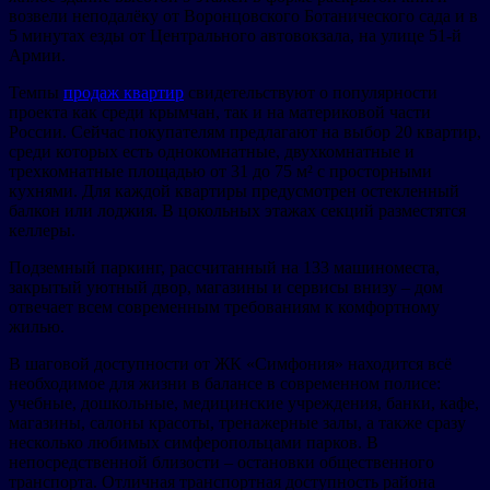
возвели неподалёку от Воронцовского Ботанического сада и в
5 минутах езды от Центрального автовокзала, на улице 51-й
Армии.
Темпы
продаж квартир
свидетельствуют о популярности
проекта как среди крымчан, так и на материковой части
России. Сейчас покупателям предлагают на выбор 20 квартир,
среди которых есть однокомнатные, двухкомнатные и
трехкомнатные площадью от 31 до 75 м² с просторными
кухнями. Для каждой квартиры предусмотрен остекленный
балкон или лоджия. В цокольных этажах секций разместятся
келлеры.
Подземный паркинг, рассчитанный на 133 машиноместа,
закрытый уютный двор, магазины и сервисы внизу – дом
отвечает всем современным требованиям к комфортному
жилью.
В шаговой доступности от ЖК «Симфония» находится всё
необходимое для жизни в балансе в современном полисе:
учебные, дошкольные, медицинские учреждения, банки, кафе,
магазины, салоны красоты, тренажерные залы, а также сразу
несколько любимых симферопольцами парков. В
непосредственной близости – остановки общественного
транспорта. Отличная транспортная доступность района