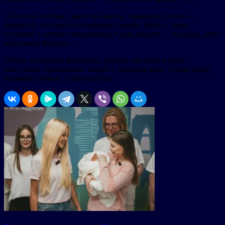
«Плесень, грибок, сырость, крысы, тараканы, клопы —
живность это наши постоянные соседи. Жить в таких
условиях с детьми невозможно. Сами видите — плесень, дети
постоянно болеют».
Сейчас силовики выясняют, почему местные власти
допустили проживание людей в опасном доме. Также свою
проверку начали в прокуратуре.