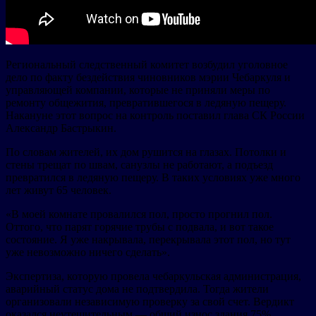
Региональный следственный комитет возбудил уголовное
дело по факту бездействия чиновников мэрии Чебаркуля и
управляющей компании, которые не приняли меры по
ремонту общежития, превратившегося в ледяную пещеру.
Накануне этот вопрос на контроль поставил глава СК России
Александр Бастрыкин.
По словам жителей, их дом рушится на глазах. Потолки и
стены трещат по швам, санузлы не работают, а подъезд
превратился в ледяную пещеру. В таких условиях уже много
лет живут 65 человек.
«В моей комнате провалился пол, просто прогнил пол.
Оттого, что парят горячие трубы с подвала, и вот такое
состояние. Я уже накрывала, перекрывала этот пол, но тут
уже невозможно ничего сделать».
Экспертиза, которую провела чебаркульская администрация,
аварийный статус дома не подтвердила. Тогда жители
организовали независимую проверку за свой счет. Вердикт
оказался неутешительным — общий износ здания 75%.