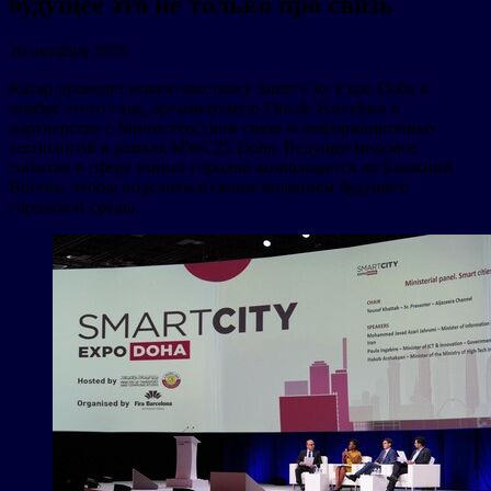
будущее это не только про связь
20 октября 2025
Катар проведет новую выставку Smart City Expo Doha в
ноябре этого года, организуемую Fira de Barcelona в
партнерстве с Министерством связи и информационных
технологий в рамках MWC25 Doha. Ведущее мировое
событие в сфере умных городов возвращается на Ближний
Восток, чтобы поделиться своим видением будущего
городской среды.