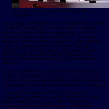
Smart City Doha will take place from November 25 to
November 26.
Под лозунгом «Beyond Connectivity: A digital solutions pathway
to a smarter, thriving future» (Не только связь — цифровые
решения для потрясающего умного будущего), четвертая
выставка Smart City Expo Doha пройдет 25 и 26 ноября и
предложит исчерпывающую программу по пяти основным
тематикам: цифровые интеллектуальные инновации,
прорывные технологии, цифровая экономика и таланты
будущего, связанная инфраструктура и правительство
будущего. На выставке выступят более 40 прославленных
спикеров.
В этом году Smart City Expo будет проводиться совместно с
MWC25 Doha, организованной GSMA в партнерстве с MCIT.
Первое в истории мероприятие MWC на Ближнем Востоке,
как ожидается, соберет более 200 спикеров и 150 экспонентов.
Г-жа Эман Аль-Кувари (Eman Al-Kuwari), директор
Департамента цифровых инноваций Министерства связи и
информационных технологий, сказала: «Проведение
выставки Smart City Expo Doha наряду с MWC25 Doha