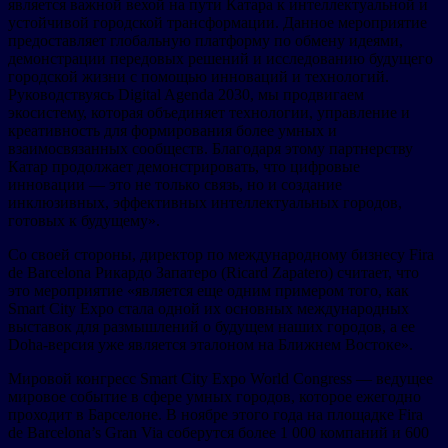
является важной вехой на пути Катара к интеллектуальной и
устойчивой городской трансформации. Данное мероприятие
предоставляет глобальную платформу по обмену идеями,
демонстрации передовых решений и исследованию будущего
городской жизни с помощью инноваций и технологий.
Руководствуясь Digital Agenda 2030, мы продвигаем
экосистему, которая объединяет технологии, управление и
креативность для формирования более умных и
взаимосвязанных сообществ. Благодаря этому партнерству
Катар продолжает демонстрировать, что цифровые
инновации — это не только связь, но и создание
инклюзивных, эффективных интеллектуальных городов,
готовых к будущему».
Со своей стороны, директор по международному бизнесу Fira
de Barcelona Рикардо Запатеро (Ricard Zapatero) считает, что
это мероприятие «является еще одним примером того, как
Smart City Expo стала одной их основных международных
выставок для размышлений о будущем наших городов, а ее
Doha-версия уже является эталоном на Ближнем Востоке».
Мировой конгресс Smart City Expo World Congress — ведущее
мировое событие в сфере умных городов, которое ежегодно
проходит в Барселоне. В ноябре этого года на площадке Fira
de Barcelona’s Gran Via соберутся более 1 000 компаний и 600