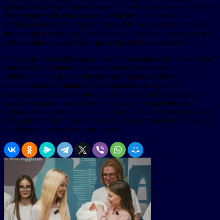
рыбохозяйственного комплекса в России сегодня — это всего
30 предприятий, способных обеспечить не более 15%
потребностей в судоремонте. Да и 80% этих заводов устарели
физически и морально. В успешный ремонт на них верится с
трудом. Значит, надо будет идти на зарубежные верфи?
Сейчас активно обсуждают новый этап программ инвестквот.
Некоторые горячие головы не остудила даже авария на
«Пелле»: они и дальше предлагают отдавать квоты под
строительство больших суперсовременных судов на
российских верфях. А может, стоит посмотреть немного в
другую сторону – например, на создание современных
перерабатывающих заводов на берегу. Под их строительство
государство тоже выделяет квоты. Их возведено уже 22 из 25,
и строятся они явно быстрее судов.