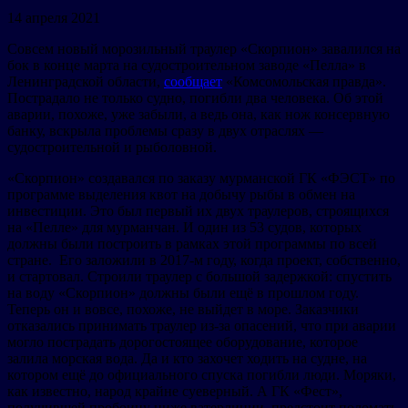
14 апреля 2021
Совсем новый морозильный траулер «Скорпион» завалился на
бок в конце марта на судостроительном заводе «Пелла» в
Ленинградской области,
сообщает
«Комсомольская правда».
Пострадало не только судно, погибли два человека. Об этой
аварии, похоже, уже забыли, а ведь она, как нож консервную
банку, вскрыла проблемы сразу в двух отраслях —
судостроительной и рыболовной.
«Скорпион» создавался по заказу мурманской ГК «ФЭСТ» по
программе выделения квот на добычу рыбы в обмен на
инвестиции. Это был первый их двух траулеров, строящихся
на «Пелле» для мурманчан. И один из 53 судов, которых
должны были построить в рамках этой программы по всей
стране. Его заложили в 2017-м году, когда проект, собственно,
и стартовал. Строили траулер с большой задержкой: спустить
на воду «Скорпион» должны были ещё в прошлом году.
Теперь он и вовсе, похоже, не выйдет в море. Заказчики
отказались принимать траулер из-за опасений, что при аварии
могло пострадать дорогостоящее оборудование, которое
залила морская вода. Да и кто захочет ходить на судне, на
котором ещё до официального спуска погибли люди. Моряки,
как известно, народ крайне суеверный. А ГК «Фест»,
получившей пробоину ниже ватерлинии, предстоит поломать