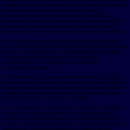
голову над тем, что делать дальше. Нет траулера, нет и квот на
вылов рыбы, под которые и выделялись деньги на
проектирование и строительство новых судов. Убытки
колоссальные: ведь под строительство этих траулеров Альфа-
Банк открыл мурманским рыбакам две кредитные линии
общим объёмом 47 млн евро. И деньги надо будет возвращать.
Впрочем, задержки, в рамках программы «квоты под киль»,
увы, стали нормой. Как сообщил 19 октября прошлого года на
встрече с президентом России Владимиром Путиным глава
Росрыболовства Илья Шестаков, отставание при
строительстве — от 6 месяцев до 2 лет, уточняет
«Комсомольская правда».
За почти четыре года в рамках программы «квоты под киль»
на отечественных верфях построили всего 5 судов, и ещё над
26 траулерами идёт работа. Капля в море, согласитесь. И всё
потому, что верфи, набрав заказов на 172 млрд рублей, просто
оказались не готовы к готовы к этой работе.
И это, на самом деле, только полбеды. Все как-то подзабыли,
что суда надо не только строить, но и ремонтировать. И,
оказалось, что делать это практически негде. Как сообщает
издание, по данным Комиссии РСПП по рыбному хозяйству и
аквакультуре, специализированная судоремонтная база