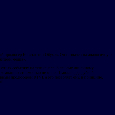
ный продюсер Константин Обухов. Он назначен на аналогичную
азпром медиа».
онятных событиях на телеканале: бывшему линейному
ь компанию стоимостью не менее 1 миллиарда рублей
вным продюсером RTVI, а это позволяет ему, в принципе,
ий.