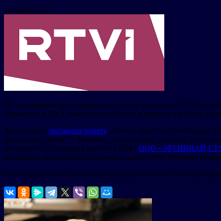
10 марта 2023
На протяжении всего прошлого года на телеканале RTVI прои
должность в ТВ-3. Константин Обухов в отрасли известен, и с
Журналисты
пытаются понять
, почему такой перспективный с
продюсеру «Дома 2» Филиппу Долгорукову, человеку с небольш
(основного поставщика контента RTVI
ООО «ЭРТИВИАЙ СТУ
заказывать производство контента самому себе. Излишне гово
Поэтому, вероятно, ничего удивительного в том, что такие пр