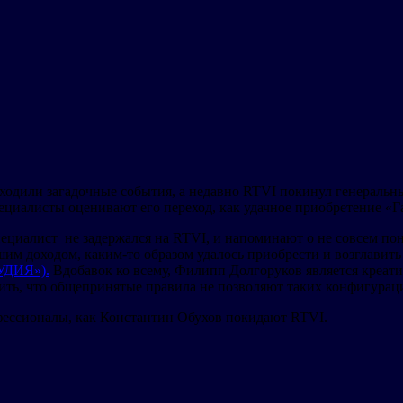
сходили загадочные события, а недавно RTVI покинул генераль
пециалисты оценивают его переход, как удачное приобретение «Г
пециалист не задержался на RTVI, и напоминают о не совсем п
им доходом, каким-то образом удалось приобрести и возглавит
ДИЯ»).
Вдобавок ко всему, Филипп Долгоруков является креати
рить, что общепринятые правила не позволяют таких конфигурац
офессионалы, как Константин Обухов покидают RTVI.