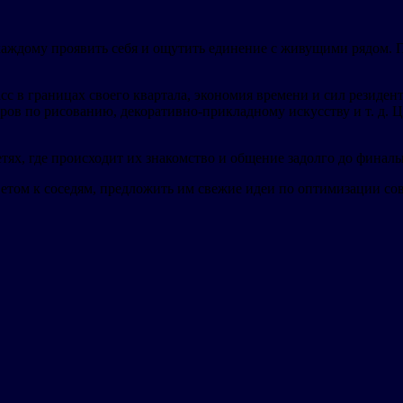
 каждому проявить себя и ощутить единение с живущими рядом.
асс в границах своего квартала, экономия времени и сил резиде
ов по рисованию, декоративно-прикладному искусству и т. д. Ц
х, где происходит их знакомство и общение задолго до финальн
ветом к соседям, предложить им свежие идеи по оптимизации со