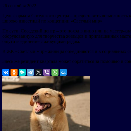
26 сентября 2022
Цель формата Соседского центра – предоставить возможность
широко известный по концепции «Светлый мир».
По сути, Соседский центр – это поход в кино или на мастер-кл
оборудованную для творчества жильцов и приглашенных мастер
ощутить единение с живущими рядом.
В ЖК «Светлый мир» жильцы объединяются и в социальных сетя
Здесь же резидент квартала может обратиться за помощью и со