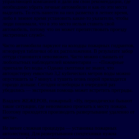
управляющей компанией и дали им свои рекомендации, где
необходимо убрать личные автомобили и как-то эти места
выделить. То есть нанести на них разметку в летнее время,
либо в зимнее время установить какие-то указатели, чтобы
люди понимали, что в это место нельзя ставить свой
автомобиль, потому что он может препятствовать проезду
экстренных служб».
Часто автомобили паркуют на колодцы пожарных гидрантов,
игнорируя таблички об их расположении. В результате забор
оттуда становится невозможен. Часто можно слышать от
любопытных наблюдателей комментарии — «Пожарные
приехали без воды.» Однако скептики не знают, что
автоцистерну емкостью 3,2 кубических метров воды можно
опустошить за 7 минут, а тушить огонь порой приходится
гораздо дольше. Сегодня огнеборцы в очередной раз
убедились — экстренная помощь может встретить преграды.
Владлен ЖЕЖЕРОВ, пожарный: «Ну, периодически бывают
такие ситуации, где невозможно проехать к месту пожара.
Поэтому приходится производить развертывание удаленно от
места».
Не менее сложная процедура — установка пожарных
автолестниц. Для развертывания спецтехники нужна