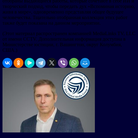
отобраны выдающиеся работы, которые сочетают в себе ИИ и
творческий подход, чтобы передать дух «Вспоминая историю,
живя в мире», одновременно представляя общее будущее
человечества. Тщательно отобранная коллекция этих работ
также будет показана на данном мероприятии.
(Этот материал распространен компанией MediaLinks TV, LLC
от имени CCTV. Дополнительная информация доступна в
Министерстве юстиции, г. Вашингтон, округ Колумбия,
США.)