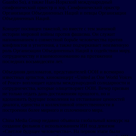
Guanbo Su), а также Нью-Йоркский международный
симфонический оркестр и хор, Симфонический оркестр
Организации Объединенных Наций и певцы Организации
Объединенных Наций.
Концерт посвящен тяжелой, но вместе с тем значимой
истории мировой войны против фашизма. Он служит
напоминанием о совместной борьбе человечества против
конфликтов и угнетения, а также подчеркивает неизменную
роль Организации Объединенных Наций в содействии миру,
сотрудничеству и взаимопониманию на протяжении
последних восьмидесяти лет.
Объединяя дипломатов, представителей ООН и всемирно
известных артистов, киноконцерт «United as One World Voices
of Peace» воплощает идеалы международной солидарности и
сотрудничества, которые олицетворяет ООН. Вечер призван
не только отдать дань достижениям прошлого, но и
вдохновить будущие поколения на отстаивание ценностей
диалога, единства и коллективной ответственности в
построении более мирного и сплоченного мира.
China Media Group недавно объявила глобальный конкурс на
создание фильмов с использованием ИИ под девизом
«Светлое будущее человечества». На первом этапе были