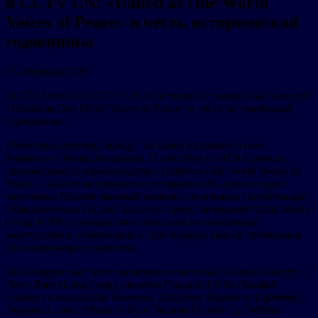
и CCTV UN: «United as One World
Voices of Peace» в честь исторической
годовщины
23 сентября 2025
CGTN America и CCTV UN подготовили совместный концерт
«United as One World Voices of Peace» в честь исторической
годовщины.
Известные артисты выйдут на сцену культового нью-
йоркского Линкольн-центра 23 сентября в 19:00 в рамках
долгожданного киноконцерта «United as One World Voices of
Peace». Данное мероприятие посвящено 80-летию со дня
окончания Второй мировой войны и основания Организации
Объединенных Наций. Концерт, представленный China Media
Group (CMG), обещает быть богатым на необычные
выступления, сочетающие в себе музыку, кино и глобальные
послания мира и единства.
На концерте выступят: всемирно известный пианист-виртуоз
Ланг Ланг (Lang Lang), скрипач Рэндалл Гусби (Randall
Goosby) и вокалисты Камерон Лопреоре (Kameron Lopreore),
Эфраин Солис (Efraín Solís) и Уильям Гуанбо Су (William