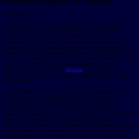
полезным «сёрфинг» в соцсетях
6 сентября 2021
Сегодня большинство людей страдают т.н. «клиповым
мышлением», как принято называть отсутствие навыков
глубоко вникать в суть. Социальные сети приучают
пользователя к коротким поверхностным видеосюжетам и
сообщениям, не позволяющим надолго концентрировать
внимание и приучающим перепрыгивать с ресурса на ресурс,
что позволяет наращивать прибыли онлайн-платформ.
Однако, как обычно, в этом есть и оборотная сторона, в
данном случае – позитивная,
уверена
современный
российский философ и член Союза писателей РФ Евдокия
Лучезарнова.
По её мнению, данная методика получения информации
спасает наш мозг от перегрузок. Евдокия Лучезарнова
считает, что наша планета всё глубже погружается в
информационное поле, и она не видит в этом ничего
страшного. Сегодня всё ещё есть значительные группы людей,
даже не подозревающих о существовании телефона и
интернета, и тут же — целые народы, существующие глубоко
внутри цифровой цивилизации. И когда эти люди устают от
информационных перегрузок, они находят спасение в бегстве