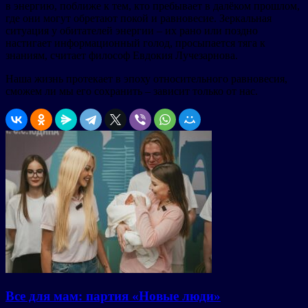
в энергию, поближе к тем, кто пребывает в далёком прошлом,
где они могут обретают покой и равновесие. Зеркальная
ситуация у обитателей энергии – их рано или поздно
настигает информационный голод, просыпается тяга к
знаниям, считает философ Евдокия Лучезарнова.
Наша жизнь протекает в эпоху относительного равновесия,
сможем ли мы его сохранить – зависит только от нас.
Все для мам: партия «Новые люди»