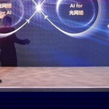
опубликовал видение ION-2030 для оптических сетей следующего
ширят возможности друг друга. AI-ON будет эффективно подде
ов ИИ для продвижения к автономным сетям высокого уровня. Ки