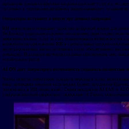
продвигая ультрагигабитные широкополосные услуги и исслед
системы» к «крупномасштабному развертыванию», создавая п
Операторы вступают в новую эру ценных операций
ИИ значительно повышает удобство цифровой жизни для домохоз
Technology поделились своими последними практиками испол
широкополосных услуг за счет модернизации возможностей по
возможности приложений ИИ и премиальные широкополосные у
интегрированных вычислительных сетей обеспечивают высокок
операций. Используя интеллектуальные обновления, они макси
устойчивого роста.
AI-ON дает операторам возможность создавать полностью о
Чтобы помочь операторам ускорить переход в эпоху монетизац
вице-президент линейки оптических бизнес-продуктов Huawei,
оптических и ИИ-технологий. Серия продуктов AI-FAN и AI-OT
ультрагигабитной скоростью / скоростью 10 Гбит/с, обеспечив