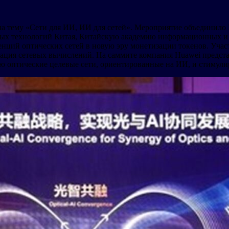
на тему «Сети для ИИ, ИИ для сетей». Мероприятие объедини
х технологий Китая, Китайскую академию информационных и 
денций оптических сетей в новую эру монетизации токенов. Уча
еграция сетевых вычислений. На саммите компания Huawei пред
тью оптические целевые сети, ориентированные на ИИ, и стимул