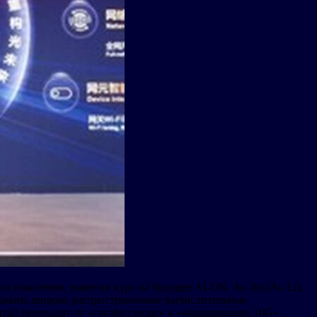
 поколения, наметив курс на будущее AI-ON. Ао Ли (Ao Li),
рживать широко распространенные вычислительные
тай переходит от «гигабит везде» к «наращиванию 10G»,