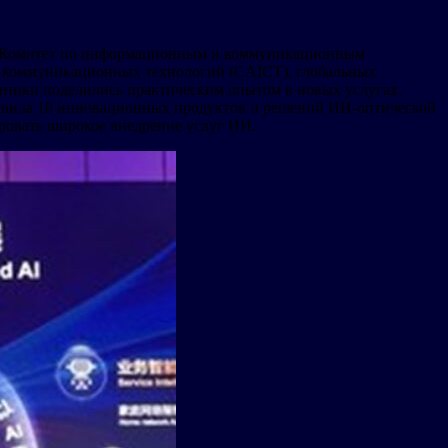
ло Комитет по информационным и коммуникационным
коммуникационных технологий (CAICT), глобальных
стники поделились практическим опытом в новых услугах,
ставила 10 инновационных продуктов и решений ИИ-оптической
ировать широкое внедрение услуг ИИ.