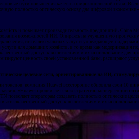
уя новые пути повышения качества широкополосной связи. Вычи
рочную полностью оптическую основу для цифровой экономики»
яйств и повышает производительность предприятий. China Mobil
ьзования возможностей ИИ. Опираясь на улучшенную пропускн
дключения, интеллектуальных услуг и упреждающей поддержки.
слуги для домашних хозяйств, в то время как модернизация п
ачественный доступ к вычислениям и их использование для пр
мизируют ценность своей установленной базы, расширяют услуг
птические целевые сети, ориентированные на ИИ, стимулиру
ии токенов, компания Huawei всесторонне обновила свои 10 ин
 заявил: «Huawei продвигает свою стратегию конвергенции опт
N позволяет операторам создавать полностью оптические целев
ая высококачественный доступ к вычислениям и их использовани