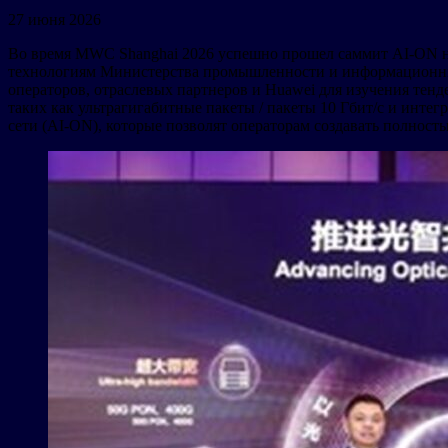
27 июня 2026
Во время MWC Shanghai 2026 успешно прошел саммит AI-ON 
технологиям Министерства промышленности и информационны
операторов, отраслевых партнеров и Huawei для изучения тен
таких как ультрагигабитные пакеты / пакеты 10 Гбит/с и инт
сети (AI-ON), которые позволят операторам создавать полнос