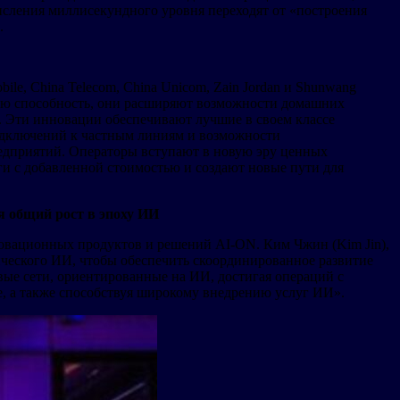
сления миллисекундного уровня переходят от «построения
.
e, China Telecom, China Unicom, Zain Jordan и Shunwang
ую способность, они расширяют возможности домашних
 Эти инновации обеспечивают лучшие в своем классе
одключений к частным линиям и возможности
едприятий. Операторы вступают в новую эру ценных
и с добавленной стоимостью и создают новые пути для
я общий рост в эпоху ИИ
новационных продуктов и решений AI-ON. Ким Чжин (Kim Jin),
ического ИИ, чтобы обеспечить скоординированное развитие
ые сети, ориентированные на ИИ, достигая операций с
е, а также способствуя широкому внедрению услуг ИИ».