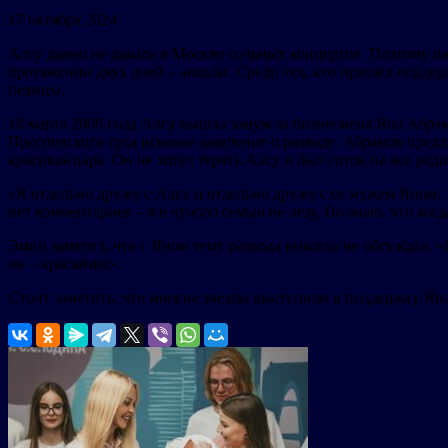
17 октября 2024
Алсу давно не давала в Москве сольных концертов. Поэтому о
протяжении двух дней – аншлаг. Среди тех, кто пришел подд
певицы.
18 марта 2006 года Алсу вышла замуж за бизнесмена Яна Абрам
Пресненского суда исковое заявление о разводе. Абрамов предла
красивая пара. Он не хотел терять Алсу и был готов на все рад
«Я отдельно дружу с Алсу и отдельно дружу с ее мужем Яном, –
нет комментариев – я в чужую семью не лезу. Но знаю, что когд
Эмин заметил, что с Яном тему развода никогда не обсуждал. 
он – красавчик».
Стоит заметить, что многие звезды выступили в поддержку Яна