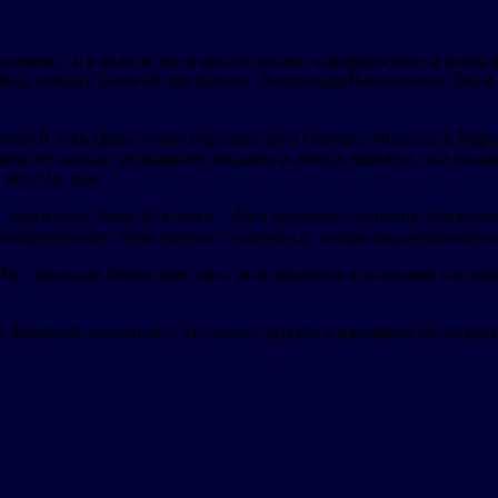
жидаемо, что билеты на ее выступления с симфоническим оркес
ержать певицу, были Игорь Крутой, Александр Панайотов и Эми
ова. В этом браке у них родились дети Сафина, Микелла и Рафаэ
гал ей деньги, украшения, машины и дома в надежде, что звезда 
и нее. Но, увы…
 признался Эмин Агаларов. – Они для меня сестренка и братишка
а обременение семье немного снижается, то крылья раскрываются 
«Ян – большой бизнесмен, мы с ним общаемся в основном по рабо
 Абрамова и полагают, что такого сурового наказания он не дос