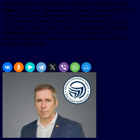
минимизировать отвлекающие элементы интерфейса,
«Р7-
Офис»
предлагает специальные настройки для комфортного
чтения. В разделе
«Вид»
можно отключить панели
инструментов и меню, чтобы сосредоточиться на тексте. А
если глаза устают от яркого экрана, активируйте функцию
«Темный документ»
, и фон станет мягким, а текст —
контрастным, что создаст идеальные условия для чтения в
темное время суток.