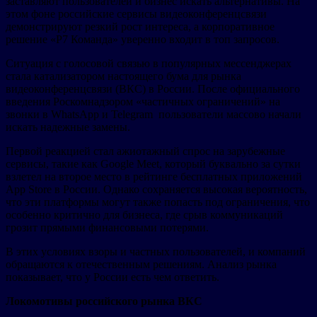
заставляют пользователей и бизнес искать альтернативы. На
этом фоне российские сервисы видеоконференцсвязи
демонстрируют резкий рост интереса, а корпоративное
решение «Р7 Команда» уверенно входит в топ запросов.
Ситуация с голосовой связью в популярных мессенджерах
стала катализатором настоящего бума для рынка
видеоконференцсвязи (ВКС) в России. После официального
введения Роскомнадзором «частичных ограничений» на
звонки в WhatsApp и Telegram пользователи массово начали
искать надежные замены.
Первой реакцией стал ажиотажный спрос на зарубежные
сервисы, такие как Google Meet, который буквально за сутки
взлетел на второе место в рейтинге бесплатных приложений
App Store в России. Однако сохраняется высокая вероятность,
что эти платформы могут также попасть под ограничения, что
особенно критично для бизнеса, где срыв коммуникаций
грозит прямыми финансовыми потерями.
В этих условиях взоры и частных пользователей, и компаний
обращаются к отечественным решениям. Анализ рынка
показывает, что у России есть чем ответить.
Локомотивы российского рынка ВКС