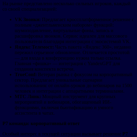
На рынке представлено несколько сильных игроков, каждый
со своей специализацией:
VK Звонки:
Предлагает кроссплатформенное решение с
полным «джентльменским набором» функций:
шумоподавление, виртуальные фоны, запись и
расшифровка звонков. Сервис идеален для массового
пользователя благодаря интеграции с экосистемой VK.
Яндекс Телемост:
Часть пакета «Яндекс 360», недавно
пережил серьезное обновление. Отличается простотой
— для входа в конференцию нужна только ссылка.
Главная «фишка» — интеграция с YandexGPT для
создания конспекта встречи.
TrueConf:
Ветеран рынка с фокусом на корпоративный
сектор. Предлагает уникальные сценарии
использования: от онлайн-уроков до вебинаров на 1500
человек и интеграции с аппаратными терминалами.
МТС Линк:
Мощный инструмент для крупных
мероприятий и вебинаров, обогащенный ИИ-
функциями, включая бьютификацию и умного
ассистента в чатах.
Р7 команда: корпоративный ответ
Особый интерес в текущей ситуации вызывает решение
Р7