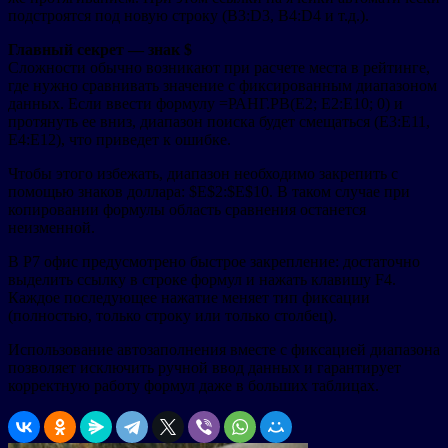
подстроятся под новую строку (B3:D3, B4:D4 и т.д.).
Главный секрет — знак $
Сложности обычно возникают при расчете места в рейтинге,
где нужно сравнивать значение с фиксированным диапазоном
данных. Если ввести формулу =РАНГ.РВ(E2; E2:E10; 0) и
протянуть ее вниз, диапазон поиска будет смещаться (E3:E11,
E4:E12), что приведет к ошибке.
Чтобы этого избежать, диапазон необходимо закрепить с
помощью знаков доллара: $E$2:$E$10. В таком случае при
копировании формулы область сравнения останется
неизменной.
В Р7 офис предусмотрено быстрое закрепление: достаточно
выделить ссылку в строке формул и нажать клавишу F4.
Каждое последующее нажатие меняет тип фиксации
(полностью, только строку или только столбец).
Использование автозаполнения вместе с фиксацией диапазона
позволяет исключить ручной ввод данных и гарантирует
корректную работу формул даже в больших таблицах.