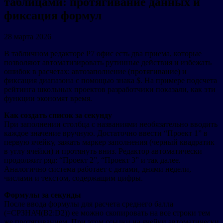
таблицами: протягивание данных и
фиксация формул
28 марта 2026
В табличном редакторе Р7 офис есть два приема, которые
позволяют автоматизировать рутинные действия и избежать
ошибок в расчетах: автозаполнение (протягивание) и
фиксация диапазона с помощью знака $. На примере подсчета
рейтинга школьных проектов разработчики показали, как эти
функции экономят время.
Как создать список за секунду
При заполнении столбца с названиями необязательно вводить
каждое значение вручную. Достаточно ввести “Проект 1” в
первую ячейку, зажать маркер заполнения (черный квадратик
в углу ячейки) и протянуть вниз. Редактор автоматически
продолжит ряд: “Проект 2”, “Проект 3” и так далее.
Аналогично система работает с датами, днями недели,
числами и текстом, содержащим цифры.
Формулы за секунды
После ввода формулы для расчета среднего балла
(=СРЗНАЧ(B2:D2)) ее можно скопировать на все строки тем
же протягиванием. При этом ссылки на ячейки автоматически