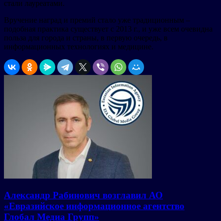
стали лауреатами.
Вручение наград и премий стало уже традиционным –
подобная практика существует с 2013 г., и уже всем очевидна
польза для города и страны, в первую очередь, в
информационных технологиях и медицине.
Александр Рабинович возглавил АО
«Евразийское информационное агентство
Глобал Медиа Групп»