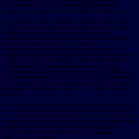
коммуникация — это не абстрактное дипломатическое
упражнение, а череда небольших человеческих моментов.
2026 год также отмечает 80-летие основания Цзилиньского
университета. Восемь десятилетий назад университет был
создан в ответ на потребности страны. Сегодня он
продолжает поощрять студентов идти в ногу с меняющимся
временем. Характер такого участия изменился — от
стремления первых поколений к академическому
совершенству ради развития страны до участия современных
студентов в глобальных обменах и межкультурном диалоге.
Неизменным остаётся чувство ответственности перед
внешним миром. Эта преемственность незаметно проявляется
в молодых волонтёрах университета. Будучи ещё студентами,
они стремятся понять мир, преодолеть культурные различия и
представить Китай через открытость, а не через защитную
позицию.
Снег и лёд Игр со временем растают. Но взаимопонимание,
возникающее между людьми, обычно сохраняется дольше. Для
этих студентов-волонтёров данный опыт — не просто строчка
в резюме. Это практический урок о том, как устроен мир, как
складывается или не складывается коммуникация и что
означает брать на себя ответственность, выходящую за
национальные границы.