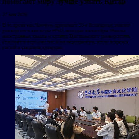
помогают миру лучше узнать Китай
27 мая 2026
В то время как Чанчунь принимает 33-е Всемирные зимние
университетские игры FISU, молодые волонтёры Школы
иностранных языков и культур Цзилиньского университета
становятся первыми послами мероприятия, тепло встречая
гостей и соединяя культуры.