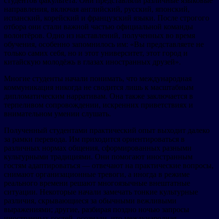
студентов факультета. Они представляли различные языковые
направления, включая английский, русский, японский,
испанский, корейский и французский языки. После строгого
отбора они стали важной частью официальной команды
волонтёров. Одно из наставлений, полученных во время
обучения, особенно запомнилось им: «Вы представляете не
только самих себя, но и этот университет, этот город и
китайскую молодёжь в глазах иностранных друзей».
Многие студенты начали понимать, что международная
коммуникация никогда не сводится лишь к масштабным
дипломатическим нарративам. Она также заключается в
терпеливом сопровождении, искренних приветствиях и
внимательном умении слушать.
Полученный студентами практический опыт выходит далеко
за рамки перевода. Им приходится ориентироваться в
различных нормах общения, сформированных разными
культурными традициями. Они помогают иностранным
гостям адаптироваться — отвечают на практические вопросы,
снимают организационные тревоги, а иногда в режиме
реального времени решают многоязычные внештатные
ситуации. Некоторые начали замечать тонкие культурные
различия, скрывающиеся за обычными вежливыми
выражениями; другие, разбирая поздно ночью запросы
иностранных гостей, осознали, что международная